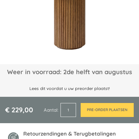
afbeeldingen-
gallerij
Ga
Weer in voorraad: 2de helft van augustus
naar
het
begin
Lees dit voordat u uw preorder plaatst!
van
de
afbeeldingen-
€ 229,00
Aantal
PRE-ORDER PLAATSEN
gallerij
Retourzendingen & Terugbetalingen