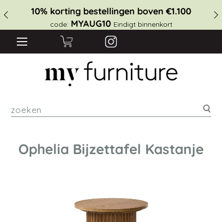
10% korting bestellingen boven €1.100
MYAUG10
code:
Eindigt binnenkort
zoe
Ophelia Bijzettafel Kastanje
Ga
naar
het
einde
van
de