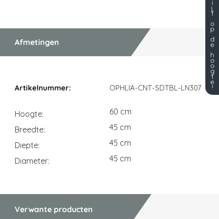
i
j
f
o
p
d
Afmetingen
e
h
o
o
g
t
Afmetingen
e
!
OPHLIA-CNT-SDTBL-LN307
60 cm
Hoogte
45 cm
Breedte
45 cm
Diepte
45 cm
Diameter
Verwante producten