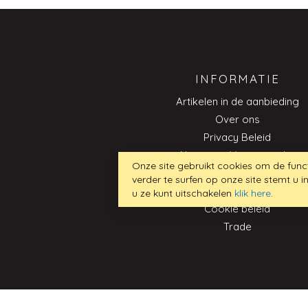
INFORMATIE
Artikelen in de aanbieding
Over ons
Privacy Beleid
Algemene Voorwaarden
Onze site gebruikt cookies om de funct
Contact
verder te surfen op onze site stemt u
Impressum
u ze kunt uitschakelen
klik here
.
Cookie beleid
Trade