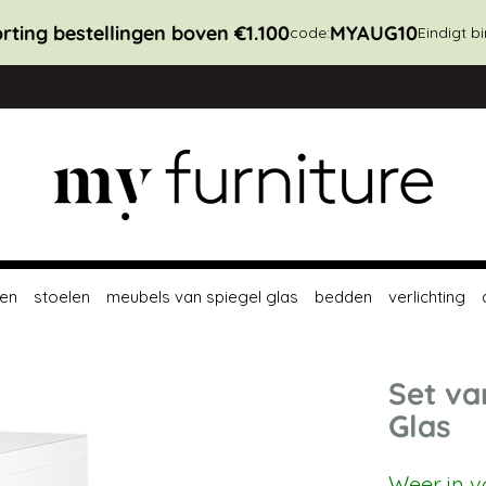
rting bestellingen boven €1.100
MYAUG10
code:
Eindigt b
en
stoelen
meubels van spiegel glas
bedden
verlichting
Set va
Glas
Weer in v