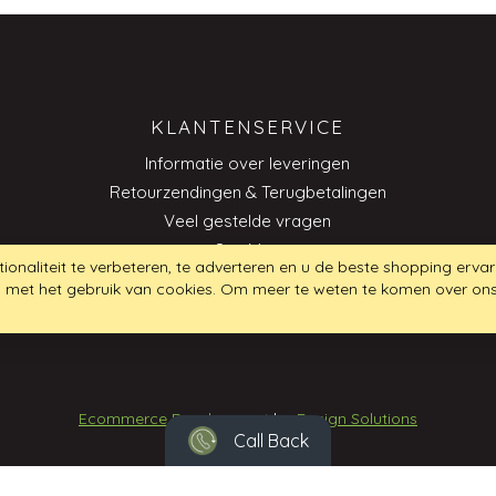
KLANTENSERVICE
Informatie over leveringen
Retourzendingen & Terugbetalingen
Veel gestelde vragen
Site Map
ionaliteit te verbeteren, te adverteren en u de beste shopping ervar
 in met het gebruik van cookies. Om meer te weten te komen over on
B
Ecommerce Development
by
Design Solutions
Call Back