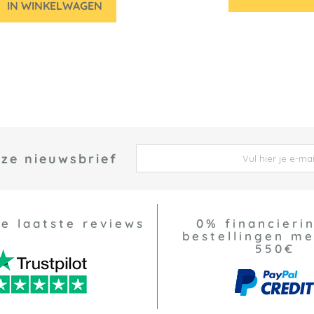
IN WINKELWAGEN
nze nieuwsbrief
 *
ze laatste reviews
0% financierin
bestellingen m
550€