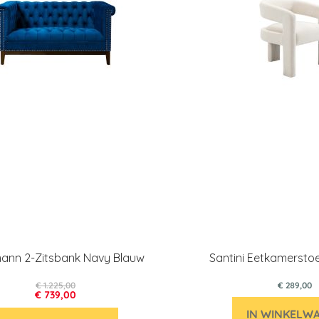
ann 2-Zitsbank Navy Blauw
Santini Eetkamerstoe
€ 1.225,00
€ 289,00
€ 739,00
IN WINKELW