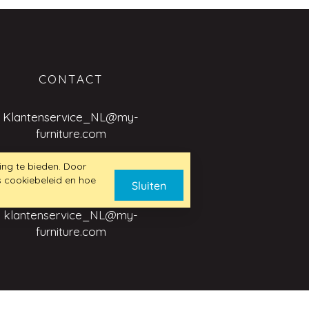
CONTACT
Klantenservice_NL@my-
furniture.com
ing te bieden. Door
s cookiebeleid en hoe
USINESS TO BUSINESS
Sluiten
AANVRAGEN
klantenservice_NL@my-
furniture.com