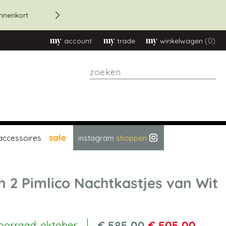
20% korting bestellingen bov
innenkort
(0)
account
trade
winkelwagen
zoeken
sale
accessoires
instagram
shoppen
n 2 Pimlico Nachtkastjes van Wit
€ 585,00
€ 505,00
oorraad: oktober