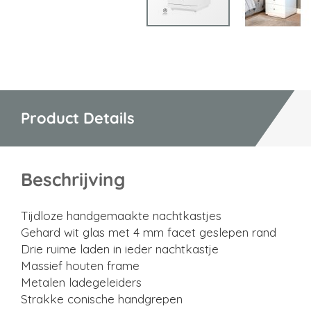
Ga
naar
het
begin
van
Product Details
de
afbeeldingen-
gallerij
Beschrijving
Tijdloze handgemaakte nachtkastjes
Gehard wit glas met 4 mm facet geslepen rand
Drie ruime laden in ieder nachtkastje
Massief houten frame
Metalen ladegeleiders
Strakke conische handgrepen