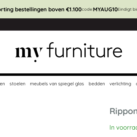
rting bestellingen boven €1.100
MYAUG10
code:
Eindigt b
en
stoelen
meubels van spiegel glas
bedden
verlichting
Rippon
In voorra