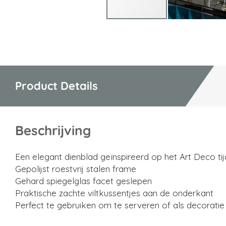
Ga
naar
het
begin
van
Product Details
de
afbeeldingen-
gallerij
Beschrijving
Een elegant dienblad geïnspireerd op het Art Deco ti
Gepolijst roestvrij stalen frame
Gehard spiegelglas facet geslepen
Praktische zachte viltkussentjes aan de onderkant
Perfect te gebruiken om te serveren of als decoratie