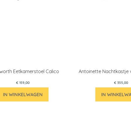
worth Eetkamerstoel Calico
Antoinette Nachtkastje 
€ 159,00
€ 355,00
IN WINKELWAGEN
IN WINKELW