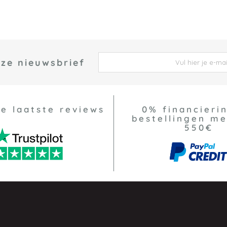
nze nieuwsbrief
 *
ze laatste reviews
0% financierin
bestellingen m
550€