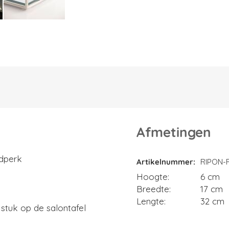
Afmetingen
Afmetingen
jdperk
Artikelnummer
RIPON-
Hoogte
6 cm
Breedte
17 cm
Lengte
32 cm
 stuk op de salontafel