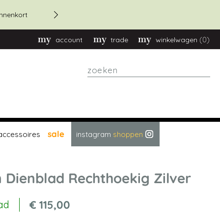
20% korting bestellingen bov
innenkort
(0)
account
trade
winkelwagen
zoeken
sale
accessoires
instagram
shoppen
 Dienblad Rechthoekig Zilver
€ 115,00
ad