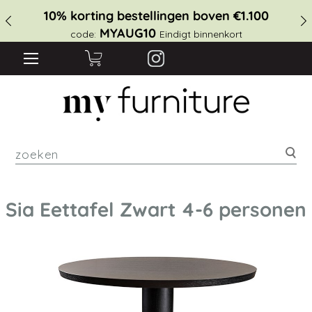
10% korting bestellingen boven €1.100
MYAUG10
code:
Eindigt binnenkort
zoe
Sia Eettafel Zwart 4-6 personen
Ga
naar
het
einde
van
de