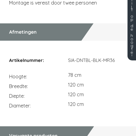
Montage is vereist door twee personen
i
j
f
o
p
d
e
Afmetingen
h
o
o
g
t
e
Afmetingen
!
SIA-DNTBL-BLK-MR36
78 cm
Hoogte
120 cm
Breedte
120 cm
Diepte
120 cm
Diameter
Verwante producten