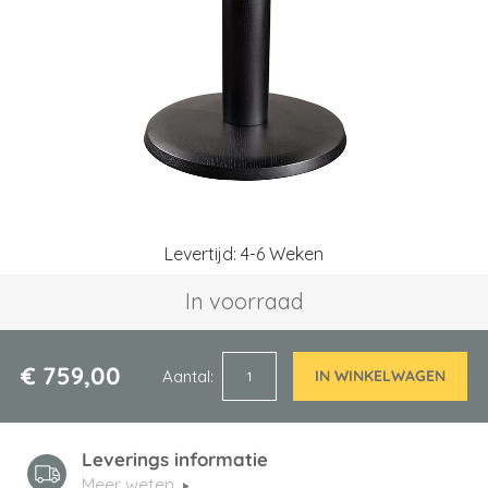
afbeeldingen-
gallerij
Ga
Levertijd: 4-6 Weken
naar
het
In voorraad
begin
van
de
afbeeldingen-
€ 759,00
Aantal
IN WINKELWAGEN
gallerij
Leverings informatie
Meer weten