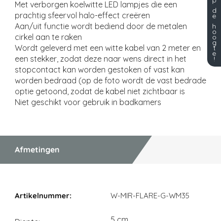
p
Met verborgen koelwitte LED lampjes die een
d
prachtig sfeervol halo-effect creëren
e
Aan/uit functie wordt bediend door de metalen
h
o
cirkel aan te raken
o
g
Wordt geleverd met een witte kabel van 2 meter en
t
e
een stekker, zodat deze naar wens direct in het
!
stopcontact kan worden gestoken of vast kan
worden bedraad (op de foto wordt de vast bedrade
optie getoond, zodat de kabel niet zichtbaar is
Niet geschikt voor gebruik in badkamers
Afmetingen
Afmetingen
W-MIR-FLARE-G-WM35
5 cm