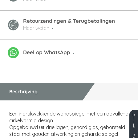
Retourzendingen & Terugbetalingen
Meer weten
Deel op WhatsApp
Beschrijving
Een indrukwekkende wandspiegel met een opvallend
b
l
cirkelvormig design
i
j
Opgebouwd uit drie lagen; gehard glas, geborsteld
f
staal met gouden afwerking en geharde spiegel
o