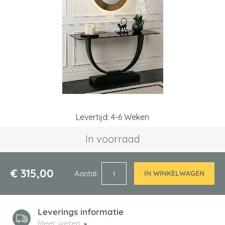
afbeeldingen-
gallerij
Ga
Levertijd: 4-6 Weken
naar
het
In voorraad
begin
van
de
afbeeldingen-
€ 315,00
Aantal
IN WINKELWAGEN
gallerij
Leverings informatie
Meer weten