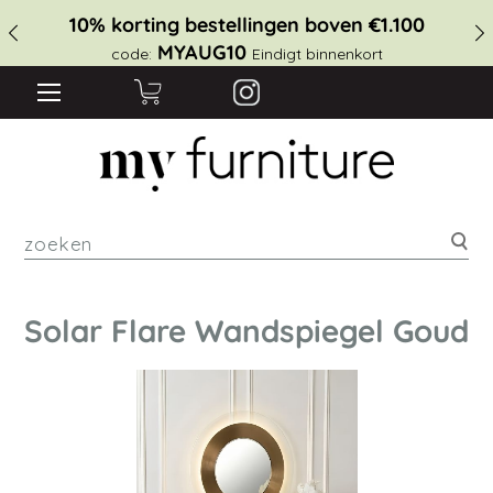
10% korting bestellingen boven €1.100
MYAUG10
code:
Eindigt binnenkort
zoe
Solar Flare Wandspiegel Goud
Ga
naar
het
einde
van
de