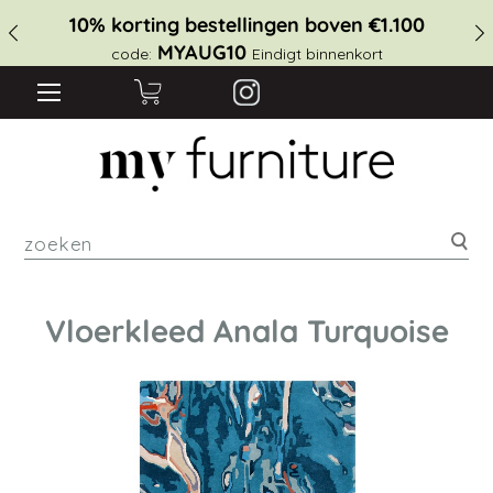
10% korting bestellingen boven €1.100
MYAUG10
code:
Eindigt binnenkort
zoe
Vloerkleed Anala Turquoise
Ga
naar
het
einde
van
de