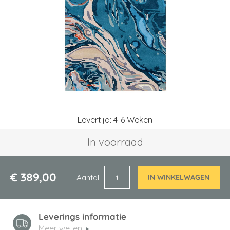
afbeeldingen-
gallerij
Ga
Levertijd: 4-6 Weken
naar
het
In voorraad
begin
van
de
afbeeldingen-
€ 389,00
Aantal
IN WINKELWAGEN
gallerij
Leverings informatie
Meer weten