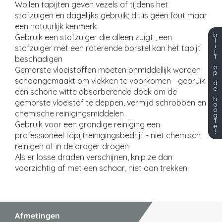
Wollen tapijten geven vezels af tijdens het
stofzuigen en dagelijks gebruik; dit is geen fout maar
een natuurlijk kenmerk
b
Gebruik een stofzuiger die alleen zuigt , een
l
i
stofzuiger met een roterende borstel kan het tapijt
j
f
beschadigen
o
Gemorste vloeistoffen moeten onmiddellijk worden
p
schoongemaakt om vlekken te voorkomen - gebruik
d
e
een schone witte absorberende doek om de
h
gemorste vloeistof te deppen, vermijd schrobben en
o
o
chemische reinigingsmiddelen
g
t
Gebruik voor een grondige reiniging een
e
!
professioneel tapijtreinigingsbedrijf - niet chemisch
reinigen of in de droger drogen
Als er losse draden verschijnen, knip ze dan
voorzichtig af met een schaar, niet aan trekken
Afmetingen