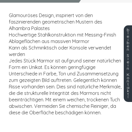
Glamouröses Design, inspiriert von den
faszinierenden geometrischen Mustern des
Alhambra Palastes
b
l
Hochwertige Stahlkonstruktion mit Messing-Finish
e
i
Ablageflächen aus massiven Marmor
b
e
Kann als Schminktisch oder Konsole verwendet
n
werden
S
i
Jedes Stück Marmor ist aufgrund seiner natürlichen
e
i
Form ein Unikat. Es können geringfügige
n
Unterschiede in Farbe, Ton und Zusammensetzung
K
o
zum gezeigten Bild auftreten. Gelegentlich können
n
t
Risse vorhanden sein. Dies sind natürliche Merkmale,
a
k
die die strukturelle Integrität des Marmors nicht
t
!
beeinträchtigen. Mit einem weichen, trockenen Tuch
abwischen. Vermeiden Sie chemische Reiniger, da
diese die Oberfläche beschädigen können.