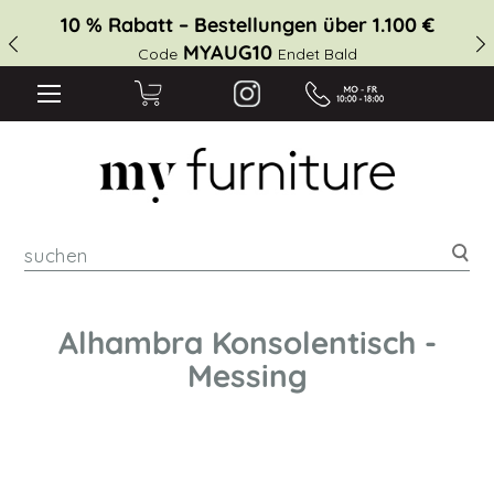
10 % Rabatt – Bestellungen über 1.100 €
MYAUG10
Code
Endet Bald
suc
Alhambra Konsolentisch -
Messing
Zum
Ende
der
Bildgalerie