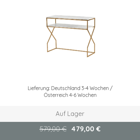
springen
Zum
Anfang
Lieferung: Deutschland 3-4 Wochen /
der
Österreich 4-6 Wochen
Bildgalerie
springen
Auf Lager
579,00 €
479,00 €