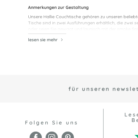
Anmerkungen zur Gestaltung
Unsere Hallie Couchtische gehören zu unseren belieb
Tische sind in zwei Ausführungen erhältlich, die zwei
oder seien Sie gewagt und launisch mit der smoke Spi
Inszenierung
lesen sie mehr
Wenn Ihnen unsere Hallie Couchtische gefallen, warum k
eines
Sofas
mit einer großen Tischlampe zum Abschlus
wunderschön aus, wenn er auf einen Teppich steht und
denn der Couchtisch wird sein stilvolles gestreiftes B
für unseren newslet
Les
B
Folgen Sie uns