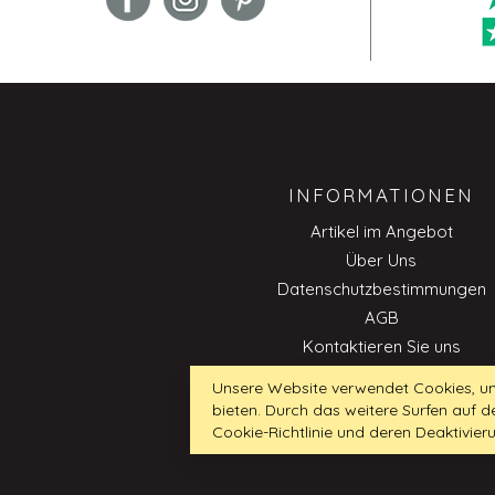
INFORMATIONEN
Artikel im Angebot
Über Uns
Datenschutzbestimmungen
AGB
Kontaktieren Sie uns
Impressum
Unsere Website verwendet Cookies, um
Cookie-Richtlinie
bieten. Durch das weitere Surfen auf
Professionnell
Cookie-Richtlinie und deren Deaktivier