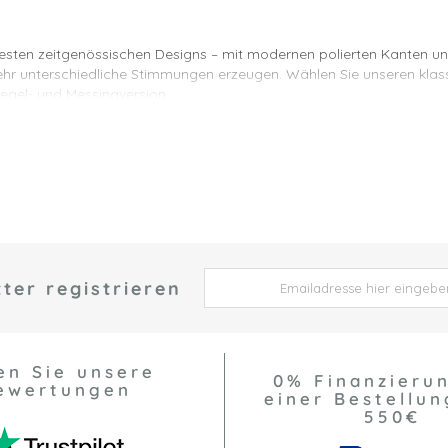
testen zeitgenössischen Designs – mit modernen polierten Kanten u
 sehr unterschiedliche Stimmungen erzeugen. Wählen Sie unseren klas
egel- und Messingversion.
ombinieren Sie sie nicht mit unseren Hallie verspiegelten Würfeln? S
s. Unsere Lampen Elenor, Dara und Marini passen sehr gut zu diesen
 insbesondere wenn er von einem quadratischen Teppich eingerahmt 
ordürendesign widerspiegeln.
ter registrieren
 *
en Sie unsere
0% Finanzieru
ewertungen
einer Bestellun
550€