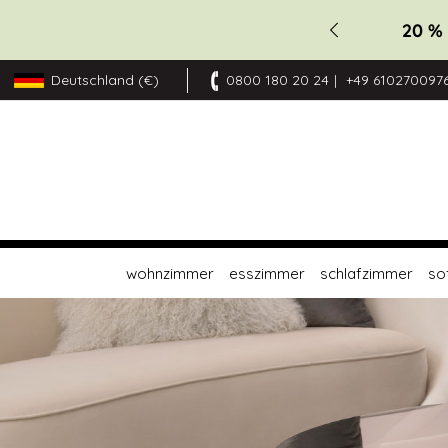
10 % 
Deutschland (€)
0800 180 20 24
+49 610270097
Zum
Inhalt
springen
wohnzimmer
esszimmer
schlafzimmer
so