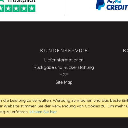
KUNDENSERVICE
K
Lieferinformationen
Rückgabe und Rückerstattung
HGF
Site Map
 die Leistung zu verwalten, Werbung zu machen und das beste Eink
 der Website stimmen Sie der Verwendung von Cookies zu. Um mehr 
B
ung zu erfahren,
klicken Sie hier
.