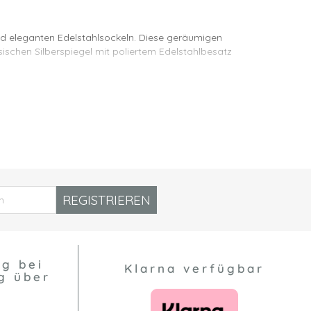
nd eleganten Edelstahlsockeln. Diese geräumigen
sischen Silberspiegel mit poliertem Edelstahlbesatz
ie sehen sehr gut aus, positioniert auf beiden Seiten
 Tischen. Ein quadratischer Couchtisch sieht
wird. Unser Plaza Teppich ist der perfekte Partner,
REGISTRIEREN
ng bei
Klarna verfügbar
g über