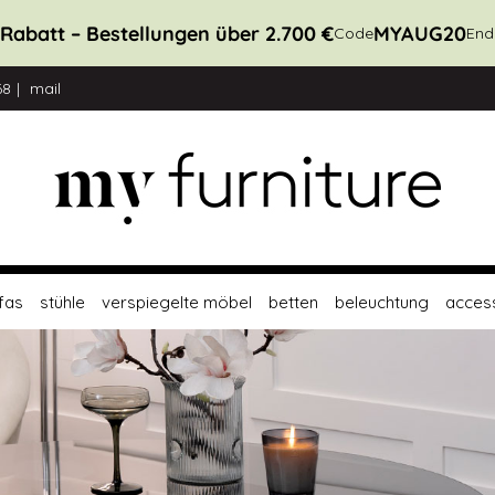
Rabatt – Bestellungen über 1.100 €
MYAUG10
Code
Endet
68
mail
fas
stühle
verspiegelte möbel
betten
beleuchtung
acces