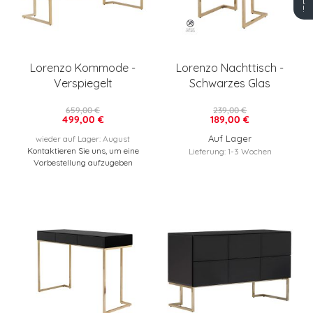
t
!
Lorenzo Kommode -
Lorenzo Nachttisch -
Verspiegelt
Schwarzes Glas
659,00 €
239,00 €
499,00 €
189,00 €
Auf Lager
wieder auf Lager: August
Kontaktieren Sie uns, um eine
Lieferung: 1-3 Wochen
Vorbestellung aufzugeben