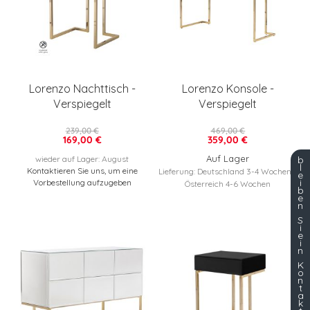
Lorenzo Nachttisch -
Lorenzo Konsole -
Verspiegelt
Verspiegelt
239,00 €
469,00 €
169,00 €
359,00 €
Auf Lager
b
wieder auf Lager: August
l
Kontaktieren Sie uns, um eine
Lieferung: Deutschland 3-4 Wochen /
e
i
Vorbestellung aufzugeben
Österreich 4-6 Wochen
b
e
n
S
i
e
i
n
K
o
n
t
a
k