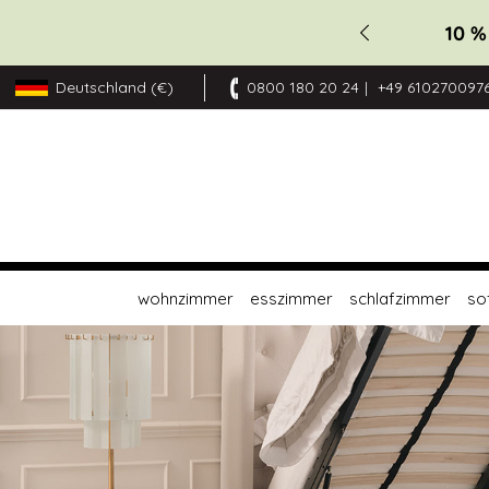
10 %
Deutschland (€)
0800 180 20 24
+49 610270097
Zum
Inhalt
springen
wohnzimmer
esszimmer
schlafzimmer
so