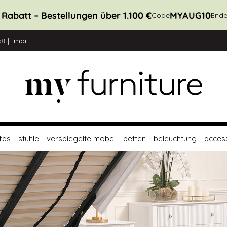
 Rabatt – Bestellungen über 1.100 €
MYAUG10
Code
Ende
68
mail
fas
stühle
verspiegelte möbel
betten
beleuchtung
acces