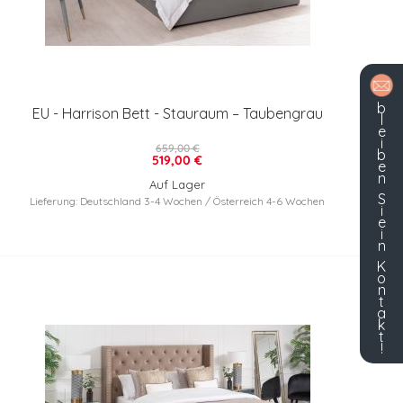
b
EU - Harrison Bett - Stauraum – Taubengrau
l
e
i
659,00 €
b
519,00 €
e
n
Auf Lager
S
Lieferung: Deutschland 3-4 Wochen / Österreich 4-6 Wochen
i
e
i
n
K
o
n
t
a
k
t
!