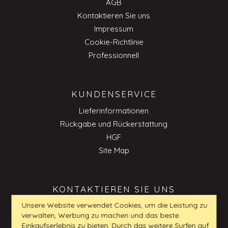
AGB
Kontaktieren Sie uns
Impressum
Cookie-Richtlinie
Professionnell
KUNDENSERVICE
Lieferinformationen
Rückgabe und Rückerstattung
HGF
Site Map
KONTAKTIEREN SIE UNS
Unsere Website verwendet Cookies, um die Leistung zu
verwalten, Werbung zu machen und das beste
kundenservice_DE@my-furniture.com
Einkaufserlebnis zu bieten. Durch das weitere Surfen auf