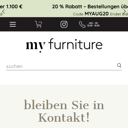
10 % Rabatt – Bestellungen über 1.100 €
MYAUG10
Code
Endet Bald
suc
bleiben Sie in
Kontakt!