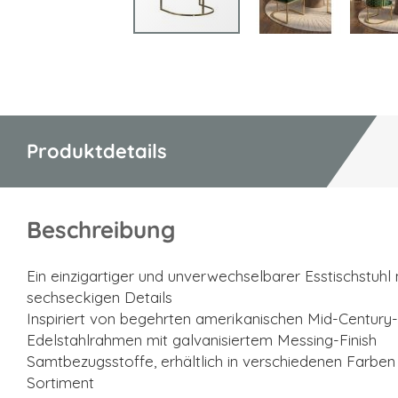
Zum
Anfang
der
Bildgalerie
springen
Produktdetails
Beschreibung
Ein einzigartiger und unverwechselbarer Esstischstuhl
sechseckigen Details
Inspiriert von begehrten amerikanischen Mid-Centur
Edelstahlrahmen mit galvanisiertem Messing-Finish
Samtbezugsstoffe, erhältlich in verschiedenen Farbe
Sortiment