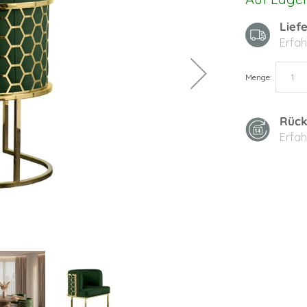
Lief
Erfah
Menge
Rück
Erfah