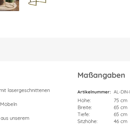
Maßangaben
Maßangaben
 mit lasergeschnittenen
Artikelnummer
AL-DIN
Höhe
75 cm
y-Möbeln
Breite
65 cm
Tiefe
65 cm
n aus unserem
Sitzhöhe
46 cm