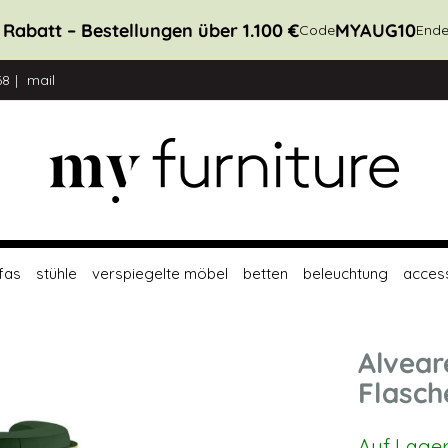
 Rabatt – Bestellungen über 1.100 €
MYAUG10
Code
Ende
68
mail
fas
stühle
verspiegelte möbel
betten
beleuchtung
acces
Alvear
Flasc
Auf Lage