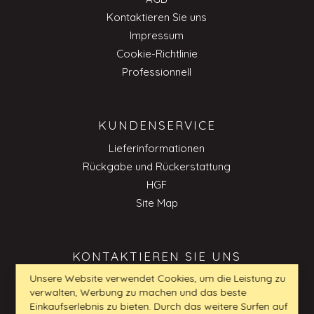
Kontaktieren Sie uns
Impressum
Cookie-Richtlinie
Professionnell
KUNDENSERVICE
Lieferinformationen
Rückgabe und Rückerstattung
HGF
Site Map
KONTAKTIEREN SIE UNS
Unsere Website verwendet Cookies, um die Leistung zu
verwalten, Werbung zu machen und das beste
kundenservice_DE@my-furniture.com
Einkaufserlebnis zu bieten. Durch das weitere Surfen auf
0800 180 20 24