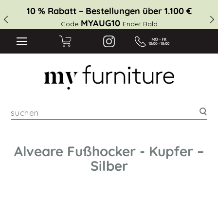
10 % Rabatt – Bestellungen über 1.100 €
MYAUG10
Code
Endet Bald
suc
Alveare Fußhocker - Kupfer –
Silber
Zum
Ende
der
Bildgalerie