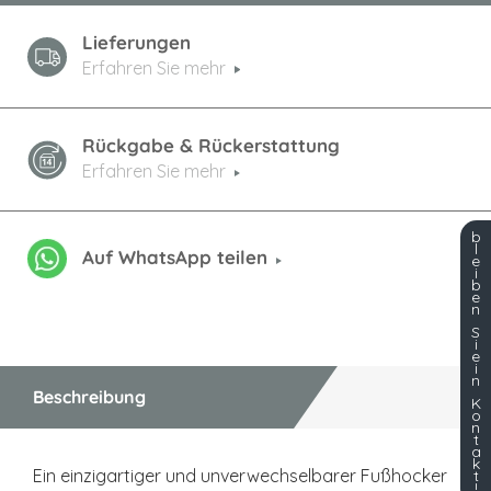
Lieferungen
Erfahren Sie mehr
Rückgabe & Rückerstattung
Erfahren Sie mehr
b
l
Auf WhatsApp teilen
e
i
b
e
n
S
i
e
i
n
Beschreibung
K
o
n
t
a
k
Ein einzigartiger und unverwechselbarer Fußhocker
t
!