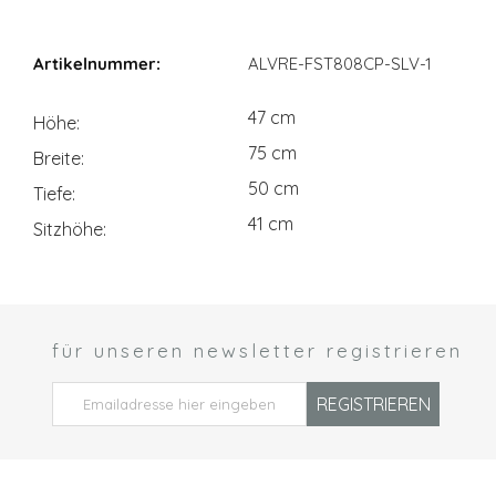
Maßangaben
ALVRE-FST808CP-SLV-1
47 cm
Höhe
75 cm
Breite
50 cm
Tiefe
41 cm
Sitzhöhe
für unseren newsletter registrieren
 *
REGISTRIEREN