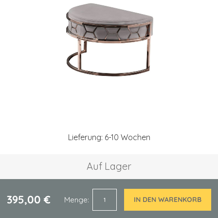
springen
Zum
Anfang
Lieferung: 6-10 Wochen
der
Bildgalerie
springen
Auf Lager
395,00 €
Menge
IN DEN WARENKORB