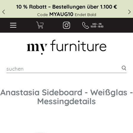
10 % Rabatt – Bestellungen über 1.100 €
MYAUG10
Code
Endet Bald
suc
Anastasia Sideboard - Weißglas -
Messingdetails
Zum
Ende
der
Bildgalerie