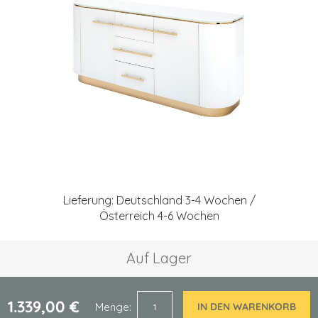
springen
Zum
Anfang
Lieferung: Deutschland 3-4 Wochen /
der
Österreich 4-6 Wochen
Bildgalerie
springen
Auf Lager
1.339,00 €
Menge
IN DEN WARENKORB