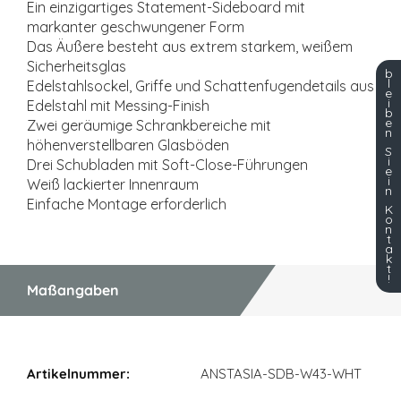
Ein einzigartiges Statement-Sideboard mit
markanter geschwungener Form
Das Äußere besteht aus extrem starkem, weißem
Sicherheitsglas
b
l
Edelstahlsockel, Griffe und Schattenfugendetails aus
e
i
Edelstahl mit Messing-Finish
b
e
Zwei geräumige Schrankbereiche mit
n
höhenverstellbaren Glasböden
S
i
Drei Schubladen mit Soft-Close-Führungen
e
i
Weiß lackierter Innenraum
n
Einfache Montage erforderlich
K
o
n
t
a
k
t
!
Maßangaben
Maßangaben
ANSTASIA-SDB-W43-WHT