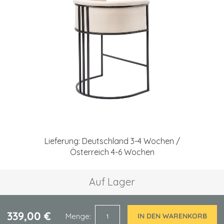
springen
Zum
Anfang
Lieferung: Deutschland 3-4 Wochen /
der
Österreich 4-6 Wochen
Bildgalerie
springen
Auf Lager
339,00 €
Menge
IN DEN WARENKORB