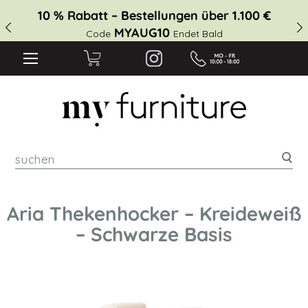
10 % Rabatt – Bestellungen über 1.100 €
MYAUG10
Code
Endet Bald
suc
Aria Thekenhocker – Kreideweiß
– Schwarze Basis
Zum
Ende
der
Bildgalerie