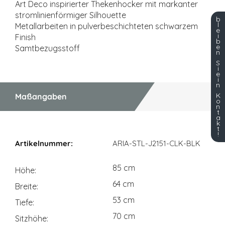
Art Deco inspirierter Thekenhocker mit markanter
stromlinienförmiger Silhouette
b
l
Metallarbeiten in pulverbeschichteten schwarzem
e
i
Finish
b
e
Samtbezugsstoff
n
S
i
e
i
n
K
Maßangaben
o
n
t
a
k
t
Maßangaben
!
ARIA-STL-J2151-CLK-BLK
85 cm
Höhe
64 cm
Breite
53 cm
Tiefe
70 cm
Sitzhöhe