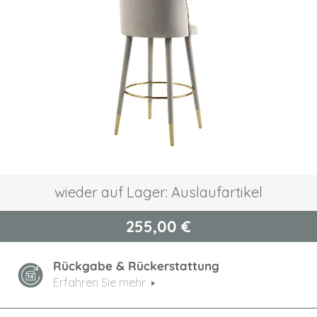
springen
Zum
wieder auf Lager: Auslaufartikel
Anfang
der
255,00 €
Bildgalerie
springen
Rückgabe & Rückerstattung
Erfahren Sie mehr