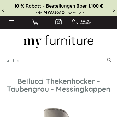
10 % Rabatt – Bestellungen über 1.100 €
MYAUG10
Code
Endet Bald
suc
Bellucci Thekenhocker -
Taubengrau - Messingkappen
Zum
Ende
der
Bildgalerie