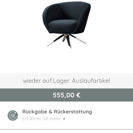
springen
Zum
wieder auf Lager: Auslaufartikel
Anfang
der
555,00 €
Bildgalerie
springen
Rückgabe & Rückerstattung
Erfahren Sie mehr