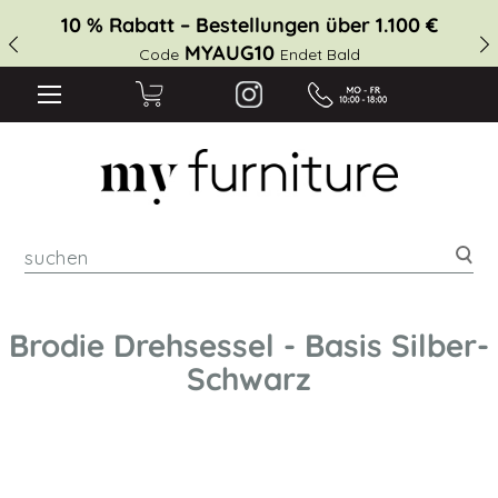
10 % Rabatt – Bestellungen über 1.100 €
MYAUG10
Code
Endet Bald
suc
Brodie Drehsessel - Basis Silber-
Schwarz
Zum
Ende
der
Bildgalerie