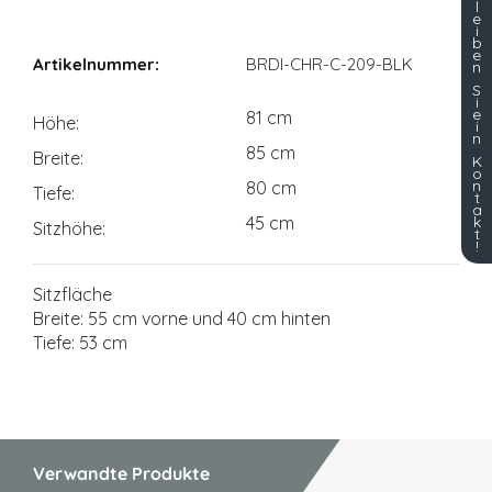
l
e
i
Maßangaben
b
e
BRDI-CHR-C-209-BLK
n
S
i
e
81 cm
Höhe
i
n
85 cm
Breite
K
o
n
80 cm
Tiefe
t
a
45 cm
k
Sitzhöhe
t
!
Sitzfläche
Breite: 55 cm vorne und 40 cm hinten
Tiefe: 53 cm
Verwandte Produkte