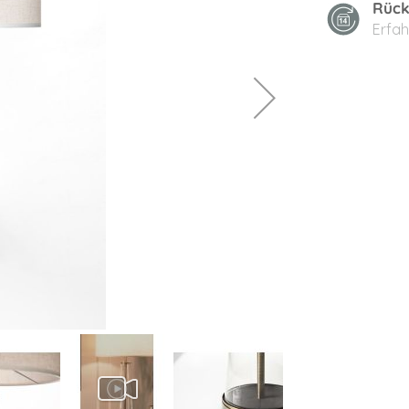
Rück
Erfah