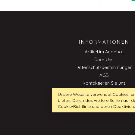
INFORMATIONEN
Artikel im Angebot
Über Uns
Datenschutzbestimmungen
AGB
Kontaktieren Sie uns
Impressum
Unsere Website verwendet Cookies, um
Cookie-Richtlinie
bieten. Durch das weitere Surfen auf
Professionnell
Cookie-Richtlinie und deren Deaktivier