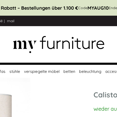
 Rabatt – Bestellungen über 1.100 €
MYAUG10
Code
Ende
68
mail
fas
stühle
verspiegelte möbel
betten
beleuchtung
acces
Calist
wieder au