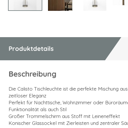
Zum
Anfang
der
Bildgalerie
springen
Produktdetails
Beschreibung
Die Calisto Tischleuchte ist die perfekte Mischung 
zeitloser Eleganz
Perfekt für Nachttische, Wohnzimmer oder Büroräum
Funktionalität als auch Stil
Großer Trommelschirm aus Stoff mit Leineneffekt
Konischer Glassockel mit Zierleisten und zentraler Sä