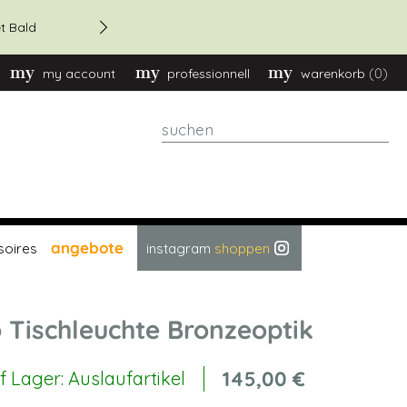
20 % Rabatt – Bestellungen 
t Bald
(0)
my account
professionnell
warenkorb
suchen
angebote
soires
instagram
shoppen
o Tischleuchte Bronzeoptik
145,00 €
f Lager: Auslaufartikel