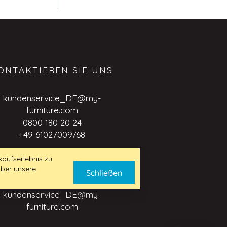
ONTAKTIEREN SIE UNS
kundenservice_DE@my-
furniture.com
0800 180 20 24
+49 61027009768
aufserlebnis zu
über unsere
USINESS TO BUSINESS
Schließen
ANFRAGE
kundenservice_DE@my-
furniture.com