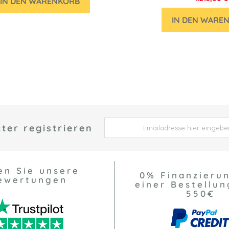
IN DEN WARENKORB
IN DEN WARE
ter registrieren
 *
en Sie unsere
0% Finanzieru
ewertungen
einer Bestellun
550€