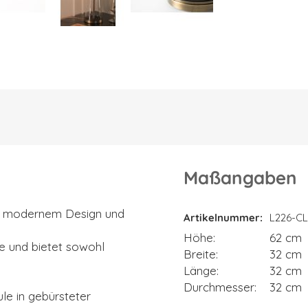
Maßangaben
Maßangaben
aus modernem Design und
Artikelnummer
L226-C
Höhe
62 cm
e und bietet sowohl
Breite
32 cm
Länge
32 cm
Durchmesser
32 cm
ule in gebürsteter