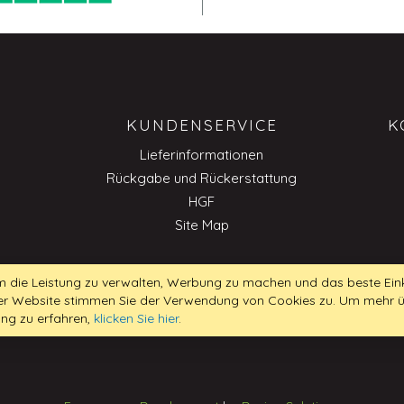
KUNDENSERVICE
K
Lieferinformationen
Rückgabe und Rückerstattung
HGF
Site Map
 die Leistung zu verwalten, Werbung zu machen und das beste Eink
 der Website stimmen Sie der Verwendung von Cookies zu. Um mehr 
B
ung zu erfahren,
klicken Sie hier
.