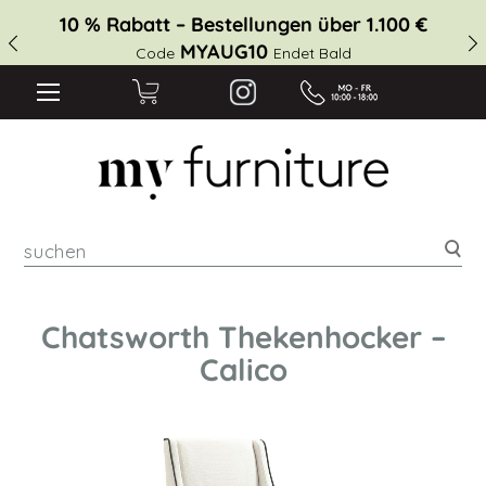
10 % Rabatt – Bestellungen über 1.100 €
MYAUG10
Code
Endet Bald
suc
Chatsworth Thekenhocker –
Calico
Zum
Ende
der
Bildgalerie