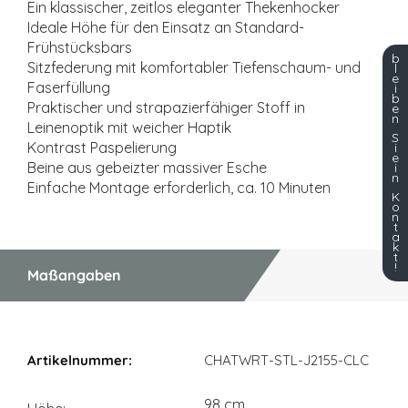
Ein klassischer, zeitlos eleganter Thekenhocker
Ideale Höhe für den Einsatz an Standard-
Frühstücksbars
b
Sitzfederung mit komfortabler Tiefenschaum- und
l
e
Faserfüllung
i
b
Praktischer und strapazierfähiger Stoff in
e
n
Leinenoptik mit weicher Haptik
S
Kontrast Paspelierung
i
e
Beine aus gebeizter massiver Esche
i
n
Einfache Montage erforderlich, ca. 10 Minuten
K
o
n
t
a
k
t
!
Maßangaben
Maßangaben
CHATWRT-STL-J2155-CLC
98 cm