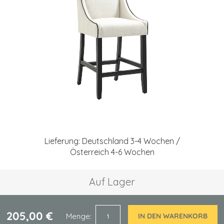
springen
Zum
Anfang
Lieferung: Deutschland 3-4 Wochen /
der
Österreich 4-6 Wochen
Bildgalerie
springen
Auf Lager
205,00 €
Menge
IN DEN WARENKORB