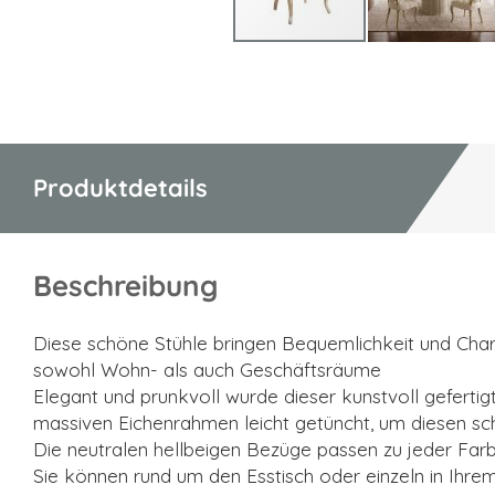
Zum
Anfang
der
Bildgalerie
springen
Produktdetails
Beschreibung
Diese schöne Stühle bringen Bequemlichkeit und Char
sowohl Wohn- als auch Geschäftsräume
Elegant und prunkvoll wurde dieser kunstvoll geferti
massiven Eichenrahmen leicht getüncht, um diesen sc
Die neutralen hellbeigen Bezüge passen zu jeder Fa
Sie können rund um den Esstisch oder einzeln in Ihr