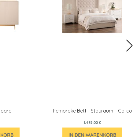
board
Pembroke Bett - Stauraum – Calico
1.439,00 €
NKORB
IN DEN WARENKORB