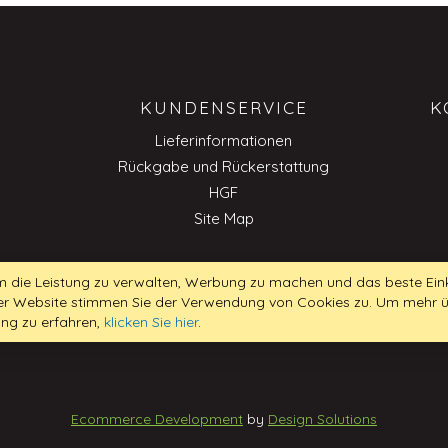
KUNDENSERVICE
K
Lieferinformationen
Rückgabe und Rückerstattung
HGF
Site Map
 die Leistung zu verwalten, Werbung zu machen und das beste Eink
 der Website stimmen Sie der Verwendung von Cookies zu. Um mehr 
B
ung zu erfahren,
klicken Sie hier
.
Ecommerce Development
by
Design Solutions