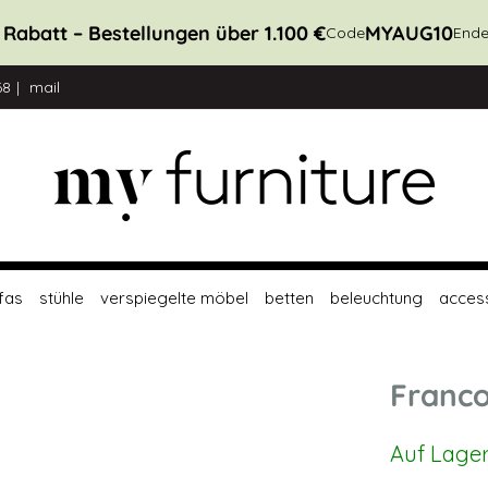
 Rabatt – Bestellungen über 1.100 €
MYAUG10
Code
Ende
68
mail
fas
stühle
verspiegelte möbel
betten
beleuchtung
acces
Franco
Auf Lage