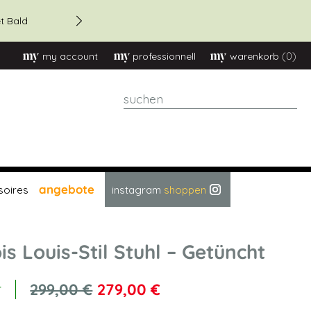
20 % Rabatt – Bestellungen 
t Bald
(0)
my account
professionnell
warenkorb
suchen
angebote
soires
instagram
shoppen
is Louis-Stil Stuhl – Getüncht
299,00 €
279,00 €
r