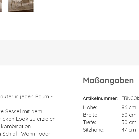
Maßangaben
Maßangaben
akter in jeden Raum -
Artikelnummer
FRNCOI
Höhe
86 cm
gte Sessel mit dem
Breite
50 cm
hicken Look zu erzielen
Tiefe
50 cm
rbkombination
Sitzhöhe
47 cm
em Schlaf- Wohn- oder