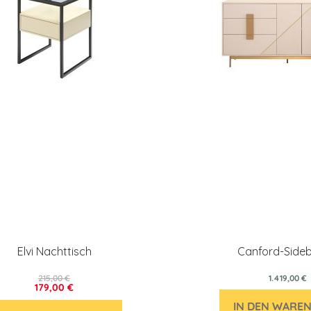
Elvi Nachttisch
Canford-Side
215,00 €
1.419,00 €
179,00 €
IN DEN WARE