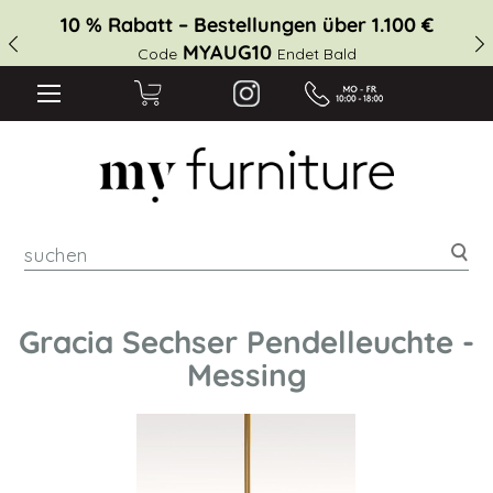
10 % Rabatt – Bestellungen über 1.100 €
MYAUG10
Code
Endet Bald
suc
Gracia Sechser Pendelleuchte -
Messing
Zum
Ende
der
Bildgalerie