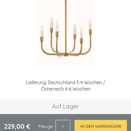
springen
Zum
Anfang
Lieferung: Deutschland 3-4 Wochen /
der
Österreich 4-6 Wochen
Bildgalerie
springen
Auf Lager
229,00 €
Menge
IN DEN WARENKORB