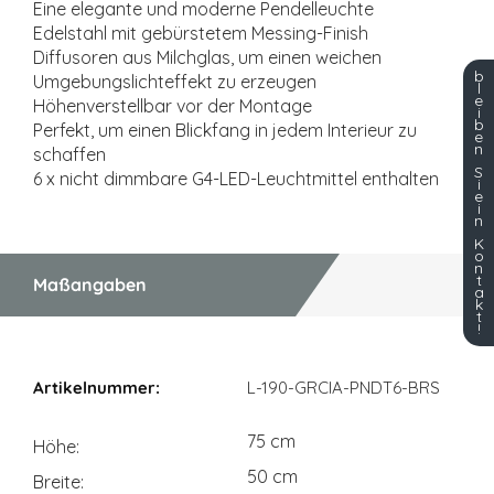
Eine elegante und moderne Pendelleuchte
Edelstahl mit gebürstetem Messing-Finish
Diffusoren aus Milchglas, um einen weichen
b
Umgebungslichteffekt zu erzeugen
l
e
Höhenverstellbar vor der Montage
i
b
Perfekt, um einen Blickfang in jedem Interieur zu
e
n
schaffen
S
6 x nicht dimmbare G4-LED-Leuchtmittel enthalten
i
e
i
n
K
o
n
t
Maßangaben
a
k
t
!
Maßangaben
L-190-GRCIA-PNDT6-BRS
75 cm
Höhe
50 cm
Breite