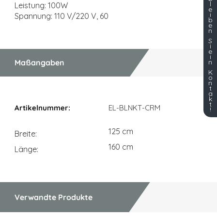
l
Leistung: 100W
e
i
Spannung: 110 V/220 V, 60
b
e
n
S
i
e
i
n
Maßangaben
K
o
n
t
a
Maßangaben
k
t
EL-BLNKT-CRM
!
125 cm
Breite
160 cm
Länge
Verwandte Produkte