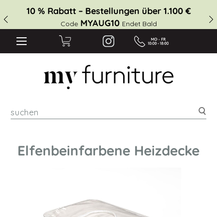
10 % Rabatt – Bestellungen über 1.100 €
MYAUG10
Code
Endet Bald
suc
Elfenbeinfarbene Heizdecke
Zum
Ende
der
Bildgalerie
springen