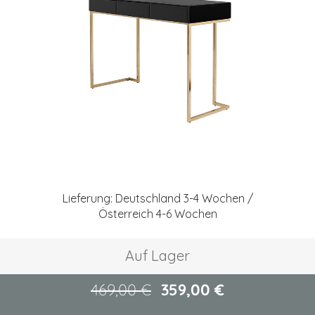
springen
Zum
Anfang
Lieferung: Deutschland 3-4 Wochen /
der
Österreich 4-6 Wochen
Bildgalerie
springen
Auf Lager
469,00 €
359,00 €