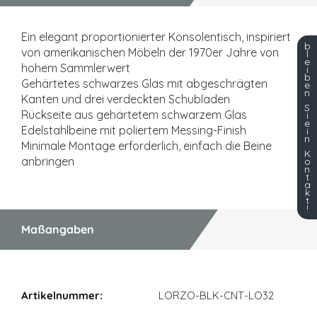
Ein elegant proportionierter Konsolentisch, inspiriert
b
von amerikanischen Möbeln der 1970er Jahre von
l
e
hohem Sammlerwert
i
b
Gehärtetes schwarzes Glas mit abgeschrägten
e
n
Kanten und drei verdeckten Schubladen
S
Rückseite aus gehärtetem schwarzem Glas
i
e
Edelstahlbeine mit poliertem Messing-Finish
i
n
Minimale Montage erforderlich, einfach die Beine
K
anbringen
o
n
t
a
k
t
!
Maßangaben
Maßangaben
LORZO-BLK-CNT-LO32