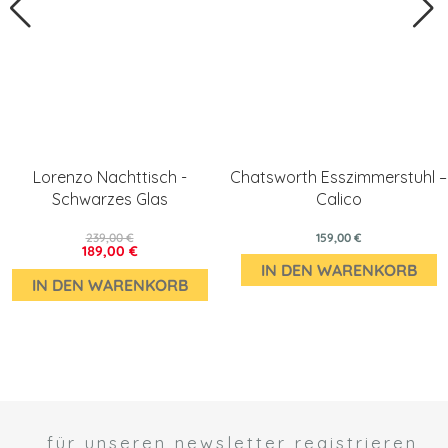
Lorenzo Nachttisch -
Chatsworth Esszimmerstuhl –
Schwarzes Glas
Calico
239,00 €
159,00 €
189,00 €
IN DEN WARENKORB
IN DEN WARENKORB
für unseren newsletter registrieren
 *