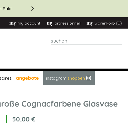
20 % Rabatt – Bestellungen 
t Bald
(0)
my account
professionnell
warenkorb
suchen
angebote
soires
instagram
shoppen
große Cognacfarbene Glasvase
50,00 €
r