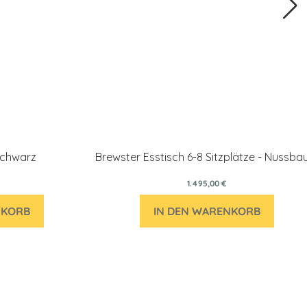
Schwarz
Brewster Esstisch 6-8 Sitzplätze - Nussb
1.495,00 €
NKORB
IN DEN WARENKORB