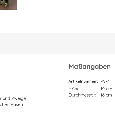
Maßangaben
Maßangaben
Artikelnummer
VS-7
Höhe
19 cm
Durchmesser
16 cm
er und Zweige
ichen Vasen.