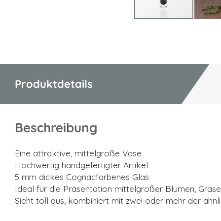
Zum
Anfang
der
Bildgalerie
springen
Produktdetails
Beschreibung
Eine attraktive, mittelgroße Vase
Hochwertig handgefertigter Artikel
5 mm dickes Cognacfarbenes Glas
Ideal für die Präsentation mittelgroßer Blumen, Gräs
Sieht toll aus, kombiniert mit zwei oder mehr der ähnl