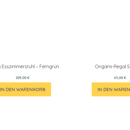
 Esszimmerstuhl – Ferngrün
Origami-Regal 
209,00 €
65,00 €
IN DEN WARENKORB
IN DEN WARE