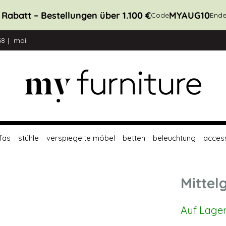
 Rabatt – Bestellungen über 1.100 €
MYAUG10
Code
Ende
68
mail
fas
stühle
verspiegelte möbel
betten
beleuchtung
acces
Mittel
Auf Lage