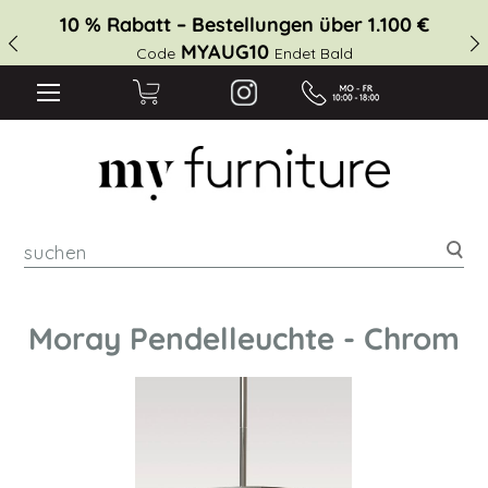
10 % Rabatt – Bestellungen über 1.100 €
MYAUG10
Code
Endet Bald
suc
Moray Pendelleuchte - Chrom
Zum
Ende
der
Bildgalerie
springen