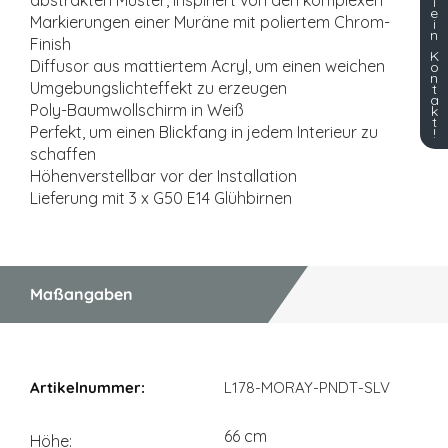
abstrakten Muster, inspiriert von den komplexen
i
e
Markierungen einer Muräne mit poliertem Chrom-
i
n
Finish
K
Diffusor aus mattiertem Acryl, um einen weichen
o
n
Umgebungslichteffekt zu erzeugen
t
a
Poly-Baumwollschirm in Weiß
k
t
Perfekt, um einen Blickfang in jedem Interieur zu
!
schaffen
Höhenverstellbar vor der Installation
Lieferung mit 3 x G50 E14 Glühbirnen
Maßangaben
Maßangaben
L178-MORAY-PNDT-SLV
66 cm
Höhe