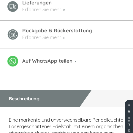
Lieferungen
Erfahren Sie mehr
Rückgabe & Rückerstattung
Erfahren Sie mehr
Auf WhatsApp teilen
Beschreibung
b
l
e
i
b
Eine markante und unverwechselbare Pendelleuchte
e
n
Lasergeschnittener Edelstahl mit einem organischen
S