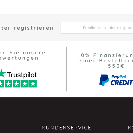
ter registrieren
 *
en Sie unsere
0% Finanzieru
ewertungen
einer Bestellun
550€
KUNDENSERVICE
K