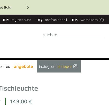
et Bald
(0)
my account
professionnell
warenkorb
suchen
angebote
soires
instagram
shoppen
Tischleuchte
149,00 €
r