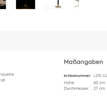
Maßangaben
Maßangaben
lhouette
Artikelnummer
L235-O
all
Höhe
60 cm
Durchmesser
27 cm