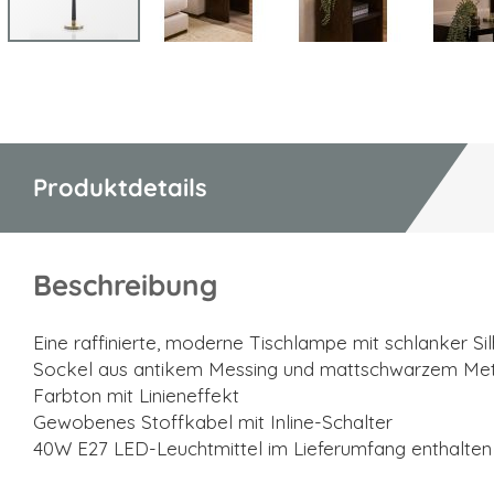
Zum
Anfang
der
Bildgalerie
springen
Produktdetails
Beschreibung
Eine raffinierte, moderne Tischlampe mit schlanker Si
Sockel aus antikem Messing und mattschwarzem Met
Farbton mit Linieneffekt
Gewobenes Stoffkabel mit Inline-Schalter
40W E27 LED-Leuchtmittel im Lieferumfang enthalten