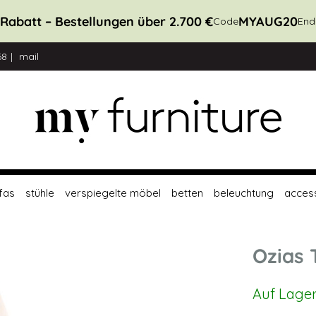
Rabatt – Bestellungen über 2.700 €
MYAUG20
Code
End
68
mail
fas
stühle
verspiegelte möbel
betten
beleuchtung
acces
Ozias 
Auf Lage