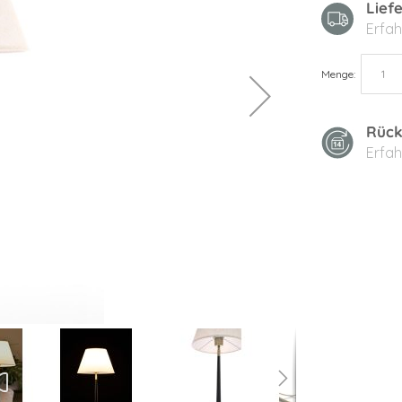
Lief
Erfah
Menge
Rück
Erfah