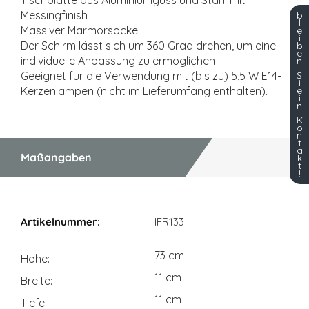
Tischplatte aus Aluminiumguss und Stahl mit
Messingfinish
b
l
Massiver Marmorsockel
e
i
Der Schirm lässt sich um 360 Grad drehen, um eine
b
e
individuelle Anpassung zu ermöglichen
n
S
Geeignet für die Verwendung mit (bis zu) 5,5 W E14-
i
e
Kerzenlampen (nicht im Lieferumfang enthalten).
i
n
K
o
n
t
a
Maßangaben
k
t
!
Maßangaben
IFR133
73 cm
Höhe
11 cm
Breite
11 cm
Tiefe