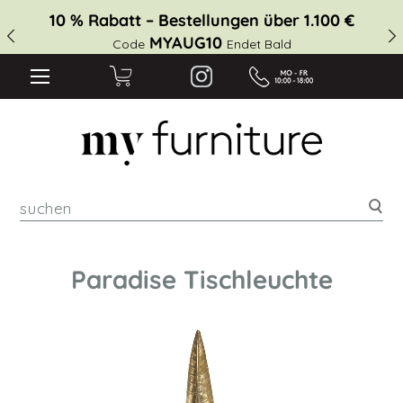
10 % Rabatt – Bestellungen über 1.100 €
MYAUG10
Code
Endet Bald
suc
Paradise Tischleuchte
Zum
Ende
der
Bildgalerie
springen