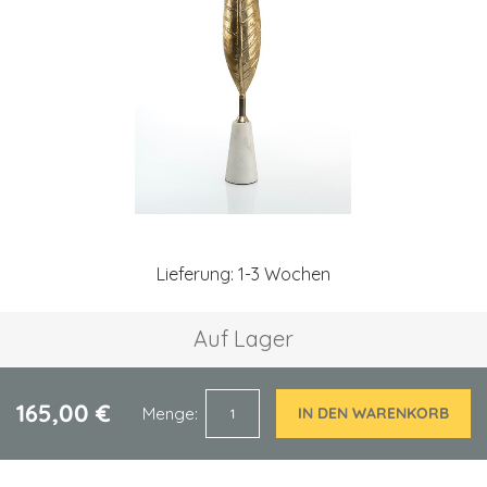
Zum
Anfang
Lieferung: 1-3 Wochen
der
Bildgalerie
springen
Auf Lager
165,00 €
Menge
IN DEN WARENKORB