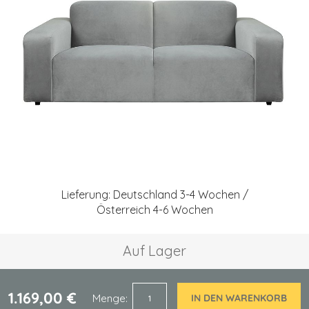
springen
Zum
Anfang
Lieferung: Deutschland 3-4 Wochen /
der
Österreich 4-6 Wochen
Bildgalerie
springen
Auf Lager
1.169,00 €
Menge
IN DEN WARENKORB