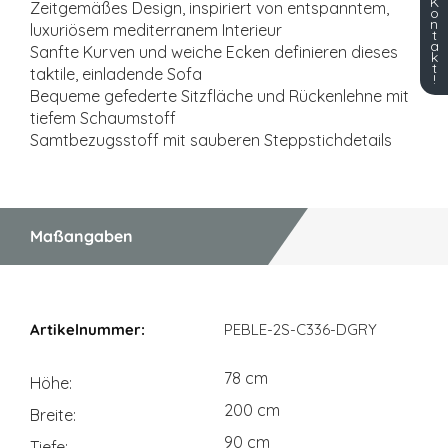
K
Zeitgemäßes Design, inspiriert von entspanntem,
o
n
luxuriösem mediterranem Interieur
t
a
Sanfte Kurven und weiche Ecken definieren dieses
k
t
taktile, einladende Sofa
!
Bequeme gefederte Sitzfläche und Rückenlehne mit
tiefem Schaumstoff
Samtbezugsstoff mit sauberen Steppstichdetails
Maßangaben
Maßangaben
PEBLE-2S-C336-DGRY
78 cm
Höhe
200 cm
Breite
90 cm
Tiefe