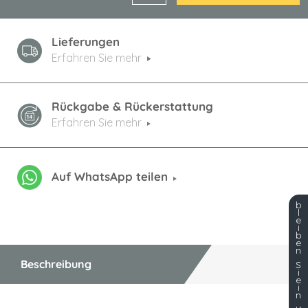
Lieferungen
Erfahren Sie mehr
Rückgabe & Rückerstattung
Erfahren Sie mehr
Auf WhatsApp teilen
b
l
e
i
b
e
n
Beschreibung
S
i
e
i
n