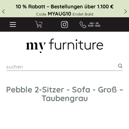
10 % Rabatt – Bestellungen über 1.100 €
MYAUG10
Code
Endet Bald
suc
Pebble 2-Sitzer - Sofa - Groß –
Taubengrau
Zum
Ende
der
Bildgalerie