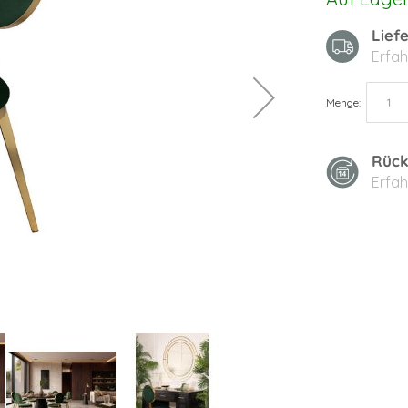
Lief
Erfah
Menge
Rück
Erfah