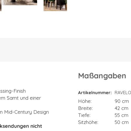
Maßangaben
Maßangaben
sing-Finish
Artikelnummer
RAVEL
sem Samt und einer
Höhe
90 cm
Breite
42 cm
hen Mid-Century Design
Tiefe
55 cm
Sitzhöhe
50 cm
cksendungen nicht