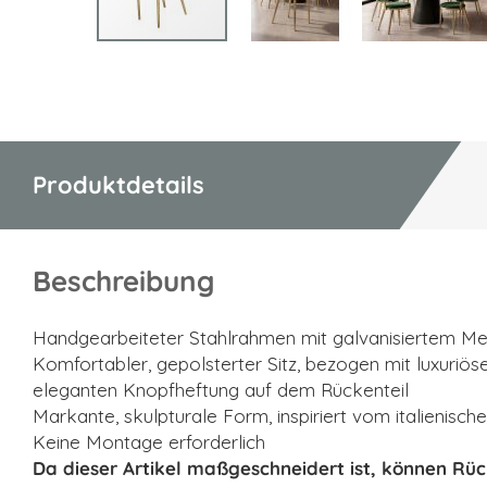
Zum
Anfang
der
Bildgalerie
springen
Produktdetails
Beschreibung
Handgearbeiteter Stahlrahmen mit galvanisiertem Mes
Komfortabler, gepolsterter Sitz, bezogen mit luxuriö
eleganten Knopfheftung auf dem Rückenteil
Markante, skulpturale Form, inspiriert vom italienisc
Keine Montage erforderlich
Da dieser Artikel maßgeschneidert ist, können Rü