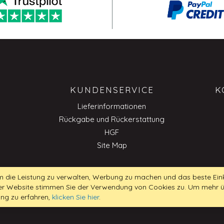
KUNDENSERVICE
K
Lieferinformationen
Rückgabe und Rückerstattung
HGF
Site Map
 die Leistung zu verwalten, Werbung zu machen und das beste Eink
 der Website stimmen Sie der Verwendung von Cookies zu. Um mehr 
B
ung zu erfahren,
klicken Sie hier
.