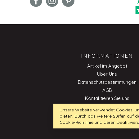
INFORMATIONEN
Artikel im Angebot
Über Uns
Datenschutzbestimmungen
AGB
Kontaktieren Sie uns
Impressum
Unsere Website verwendet Cookies, um
Cookie-Richtlinie
bieten. Durch das weitere Surfen auf
Professionnell
Cookie-Richtlinie und deren Deaktivier