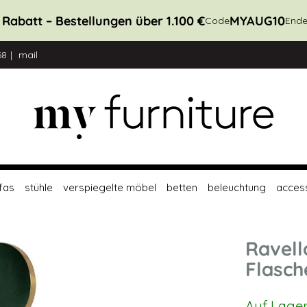
 Rabatt – Bestellungen über 1.100 €
MYAUG10
Code
Ende
68
mail
fas
stühle
verspiegelte möbel
betten
beleuchtung
acces
Ravell
Flasc
Auf Lage