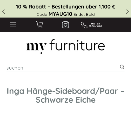
10 % Rabatt – Bestellungen über 1.100 €
MYAUG10
Code
Endet Bald
suc
Inga Hänge-Sideboard/Paar –
Schwarze Eiche
Zum
Ende
der
Bildgalerie