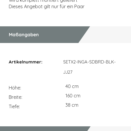
Wird komplett montiert geliefert
Dieses Angebot gilt nur für ein Paar
Maßangaben
Maßangaben
SETX2-INGA-SDBRD-BLK-
JJ27
40 cm
Höhe
160 cm
Breite
38 cm
Tiefe