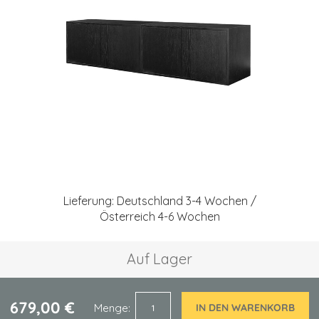
springen
Zum
Anfang
Lieferung: Deutschland 3-4 Wochen /
der
Österreich 4-6 Wochen
Bildgalerie
springen
Auf Lager
679,00 €
Menge
IN DEN WARENKORB