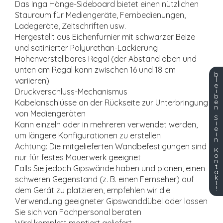
Das Inga Hänge-Sideboard bietet einen nützlichen
Stauraum für Mediengeräte, Fernbedienungen,
Ladegeräte, Zeitschriften usw.
Hergestellt aus Eichenfurnier mit schwarzer Beize
und satinierter Polyurethan-Lackierung
Höhenverstellbares Regal (der Abstand oben und
unten am Regal kann zwischen 16 und 18 cm
b
l
variieren)
e
i
Druckverschluss-Mechanismus
b
e
Kabelanschlüsse an der Rückseite zur Unterbringung
n
von Mediengeräten
S
i
Kann einzeln oder in mehreren verwendet werden,
e
i
um längere Konfigurationen zu erstellen
n
Achtung: Die mitgelieferten Wandbefestigungen sind
K
o
nur für festes Mauerwerk geeignet
n
t
Falls Sie jedoch Gipswände haben und planen, einen
a
k
schweren Gegenstand (z. B. einen Fernseher) auf
t
!
dem Gerät zu platzieren, empfehlen wir die
Verwendung geeigneter Gipswanddübel oder lassen
Sie sich von Fachpersonal beraten