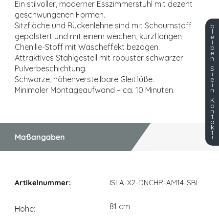
Ein stilvoller, moderner Esszimmerstuhl mit dezent
geschwungenen Formen.
Sitzfläche und Rückenlehne sind mit Schaumstoff
b
l
gepolstert und mit einem weichen, kurzflorigen
e
i
Chenille-Stoff mit Wascheffekt bezogen.
b
e
Attraktives Stahlgestell mit robuster schwarzer
n
Pulverbeschichtung.
S
i
Schwarze, höhenverstellbare Gleitfüße.
e
i
Minimaler Montageaufwand – ca. 10 Minuten.
n
K
o
n
t
a
k
t
Maßangaben
!
Maßangaben
ISLA-X2-DNCHR-AM14-SBL
81 cm
Höhe