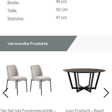
43 cm
Breite
50 cm
Tiefe
47 cm
Sitzhöhe
Verwandte Produkte
2er-Set Isla Esszimmerstühle –
Juno Esstisch – Rund