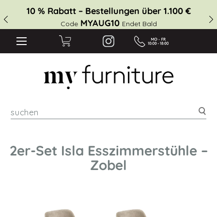
10 % Rabatt – Bestellungen über 1.100 €
MYAUG10
Code
Endet Bald
suc
2er-Set Isla Esszimmerstühle –
Zobel
Zum
Ende
der
Bildgalerie