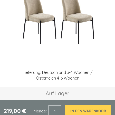
springen
Zum
Anfang
Lieferung: Deutschland 3-4 Wochen /
der
Österreich 4-6 Wochen
Bildgalerie
springen
Auf Lager
219,00 €
Menge
IN DEN WARENKORB