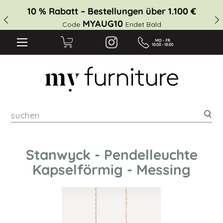
10 % Rabatt – Bestellungen über 1.100 €
MYAUG10
Code
Endet Bald
suc
Stanwyck - Pendelleuchte
Kapselförmig - Messing
Zum
Ende
der
Bildgalerie