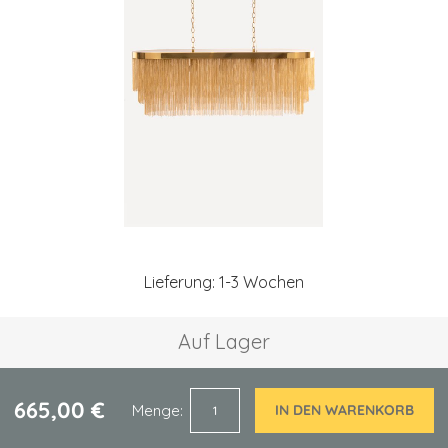
springen
Zum
Anfang
Lieferung: 1-3 Wochen
der
Bildgalerie
springen
Auf Lager
665,00 €
Menge
IN DEN WARENKORB