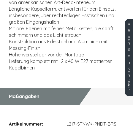
von amerikanischen Art-Deco-Interieurs
Längliche Kapselform, entworfen für den Einsatz,
insbesondere, über rechteckigen Esstischen und
großen Eingangshallen
b
l
Mit drei Ebenen mit feinen Metallketten, die sanft
e
i
schimmern und das Licht streuen
b
e
Konstruktion aus Edelstahl und Aluminium mit
n
Messing-Finish
S
i
Höhenverstellbar vor der Montage
e
i
Lieferung komplett mit 12 x 40 W E27 mattierten
n
Kugelbirnen
K
o
n
t
a
k
t
!
Maßangaben
Maßangaben
L217-STNWK-PNDT-BRS