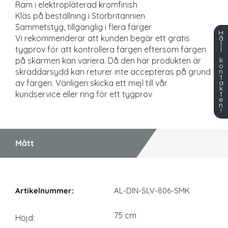
Ram i elektropläterad kromfinish
Kläs på beställning i Storbritannien
Sammetstyg, tillgänglig i flera färger
H
Vi rekommenderar att kunden begär ett gratis
å
l
tygprov för att kontrollera färgen eftersom färgen
l
k
på skärmen kan variera. Då den här produkten är
o
n
skräddarsydd kan returer inte accepteras på grund
t
a
av färgen. Vänligen skicka ett mejl till vår
k
t
kundservice eller ring för ett tygprov
e
n
!
Mått
Mått
AL-DIN-SLV-806-SMK
75 cm
Höjd