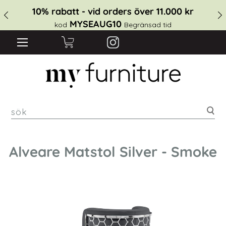
10% rabatt - vid orders över 11.000 kr
MYSEAUG10
kod
Begränsad tid
sök
Alveare Matstol Silver - Smoke
Hoppa
till
slutet
av
bildgalleriet