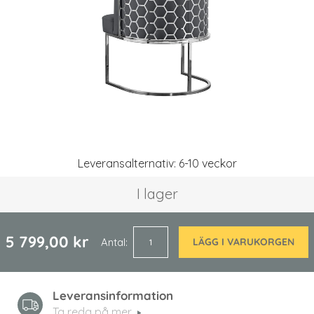
Hoppa
Leveransalternativ: 6-10 veckor
till
början
I lager
av
bildgalleriet
5 799,00 kr
Antal
LÄGG I VARUKORGEN
Leveransinformation
Ta reda på mer