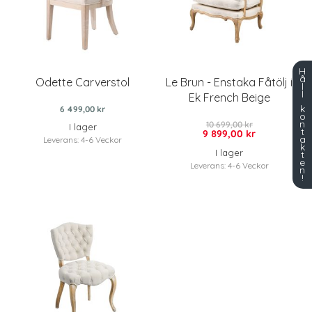
H
å
Odette Carverstol
Le Brun - Enstaka Fåtölj i
l
l
Ek French Beige
k
6 499,00 kr
o
n
10 699,00 kr
I lager
t
9 899,00 kr
a
Leverans: 4-6 Veckor
k
I lager
t
e
Leverans: 4-6 Veckor
n
!