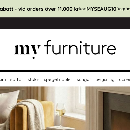
abatt - vid orders över 11.000 kr
MYSEAUG10
kod
Begrän
rum
soffor
stolar
spegelmöbler
sängar
belysning
acce