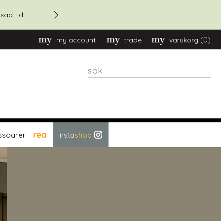
20% rabatt - vid orders över
sad tid
(0)
my account
trade
varukorg
sök
rea
ssoarer
insta
shop