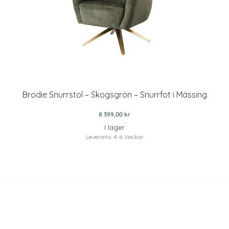
Brodie Snurrstol – Skogsgrön – Snurrfot i Mässing
8 399,00 kr
I lager
Leverans: 4-6 Veckor