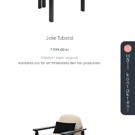
Jolie Tubstol
7 999,00 kr
H
tillbaka i lager: augusti
å
Kontakta oss för att förbeställa den här produkten
l
l
k
o
n
t
a
k
t
e
n
!