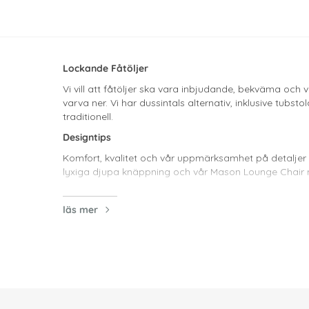
Lockande Fåtöljer
Vi vill att fåtöljer ska vara inbjudande, bekväma och va
varva ner. Vi har dussintals alternativ, inklusive tubst
traditionell.
Designtips
Komfort, kvalitet och vår uppmärksamhet på detaljer ä
lyxiga djupa knäppning och vår Mason Lounge Chair me
Pricken över i:et
läs mer
Vi har utvecklat många av våra fåtöljer för att kun
statement-fåtöljer som du kan välja mellan för att s