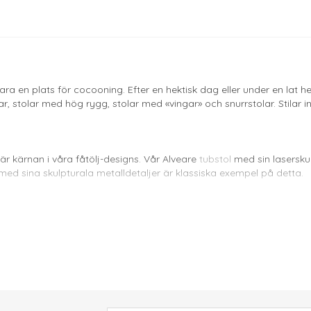
ra en plats för cocooning. Efter en hektisk dag eller under en lat helg
olar, stolar med hög rygg, stolar med «vingar» och snurrstolar. Stilar
r kärnan i våra fåtölj-designs. Vår Alveare
tubstol
med sin lasersku
d sina skulpturala metalldetaljer är klassiska exempel på detta.
na matcha med våra
soffor
, loveseats och
enstaka
stolar. Om du före
kapa en enastående kontaktpunkt - kanske i en komplementfärg.