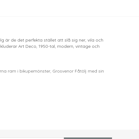
 är de det perfekta stället att slå sig ner, vila och
 inkluderar Art Deco, 1950-tal, modern, vintage och
rna ram i bikupemönster, Grosvenor Fåtölj med sin
drar något lite annorlunda har vi massor av