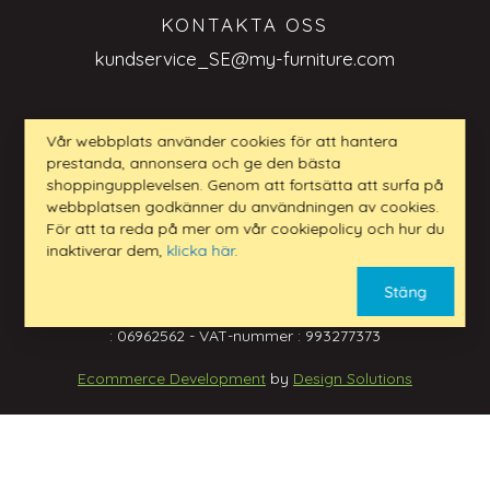
KONTAKTA OSS
kundservice_SE@my-furniture.com
Vår webbplats använder cookies för att hantera
prestanda, annonsera och ge den bästa
FRÅGOR BUSINESS TO BUSINESS
shoppingupplevelsen. Genom att fortsätta att surfa på
webbplatsen godkänner du användningen av cookies.
kundservice_SE@my-furniture.com
För att ta reda på mer om vår cookiepolicy och hur du
inaktiverar dem,
klicka här
.
Stäng
www.my-furniture.com LTD - Adress: 1 Mark Street
Sandiacre, Nottingham NG10 5AD - Registreringsnummer
: 06962562 - VAT-nummer : 993277373
Ecommerce Development
by
Design Solutions