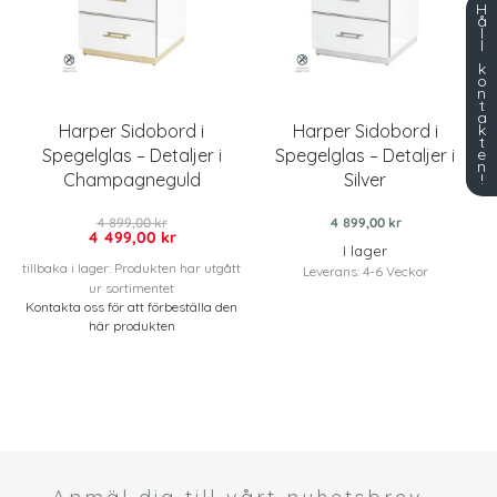
H
å
l
l
k
o
n
t
a
k
Harper Sidobord i
Harper Sidobord i
t
e
Spegelglas – Detaljer i
Spegelglas – Detaljer i
n
!
Champagneguld
Silver
4 899,00 kr
4 899,00 kr
4 499,00 kr
I lager
tillbaka i lager: Produkten har utgått
Leverans: 4-6 Veckor
ur sortimentet
Kontakta oss för att förbeställa den
här produkten