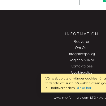
INFORMATION
Reavaror
Om Oss
Integritetspolicy
Regler & Villkor
Kontakta oss
Cookiepolicy
Trade
Vår webbplats använder cookies för a
fortsätta att surfa på webbplatsen go
du inaktiverar dem,
klicka här
.
www.my-furniture.com LTD - Adre