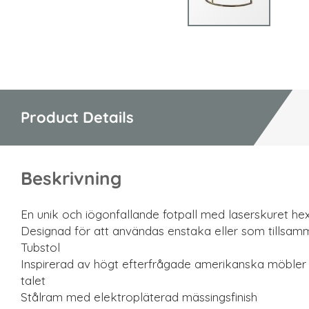
Hoppa
till
början
av
bildgalleriet
Product Details
Beskrivning
En unik och iögonfallande fotpall med laserskuret h
Designad för att användas enstaka eller som tillsa
Tubstol
Inspirerad av högt efterfrågade amerikanska möbler 
talet
Stålram med elektropläterad mässingsfinish