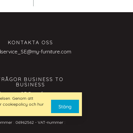
KONTAKTA OSS
dservice_SE@my-furniture.com
FRÅGOR BUSINESS TO
BUSINESS
dservice_SE@my-furniture.com
elsen. Genom att
r cookiepolicy och hur
Stäng
nummer : 06962562 - VAT-nummer :