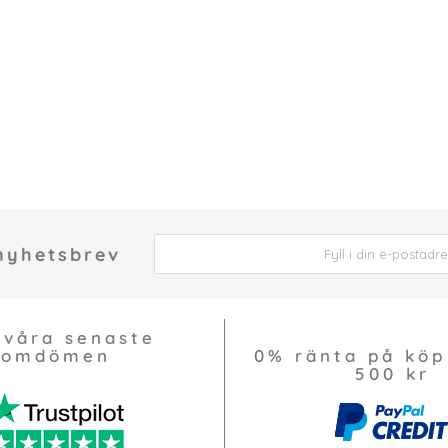
 nyhetsbrev
 *
 våra senaste
omdömen
0% ränta på köp
500 kr