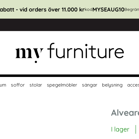
abatt - vid orders över 11.000 kr
MYSEAUG10
kod
Begrän
rum
soffor
stolar
spegelmöbler
sängar
belysning
acce
Alvear
I lager