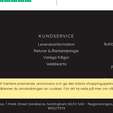
KUNDSERVICE
kun
Leveransinformation
Returer & Återbetalningar
Vanliga frågor
Webbkarta
kun
tt hantera prestanda, annonsera och ge den bästa shoppingupplev
dkänner du användningen av cookies. För att ta reda på mer om vå
ss: 1 Mark Street Sandiacre, Nottingham NG10 5AD - Registrerings
993277373