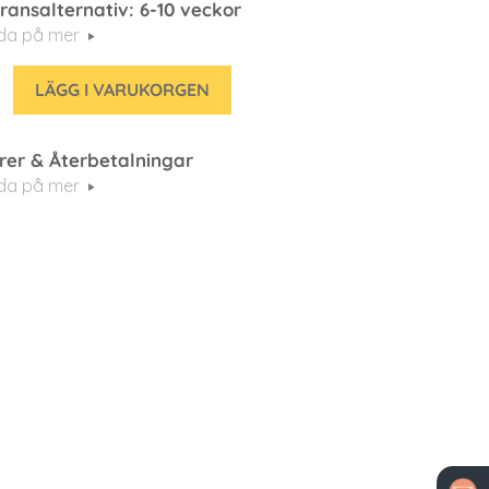
ransalternativ: 6-10 veckor
eda på mer
LÄGG I VARUKORGEN
rer & Återbetalningar
eda på mer