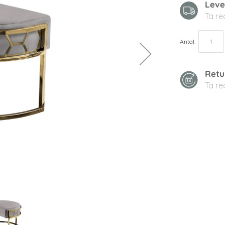
Leve
Ta r
Antal
Retu
Ta r