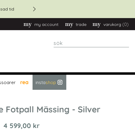
20% rabatt - vid orders över
sad tid
(0)
my account
trade
varukorg
sök
rea
ssoarer
insta
shop
e Fotpall Mässing - Silver
4 599,00 kr