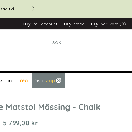
20% rabatt - vid orders över
sad tid
(0)
my account
trade
varukorg
sök
rea
ssoarer
insta
shop
e Matstol Mässing - Chalk
5 799,00 kr