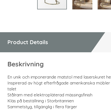
Hoppa
till
början
av
bildgalleriet
Product Details
Beskrivning
En unik och imponerande matstol med laserskuret h
Inspirerad av högt efterfrågade amerikanska möbler 
talet
Stålram med elektropläterad mässingsfinish
Kläs på beställning i Storbritannien
Sammetstyg, tillgänglig i flera färger