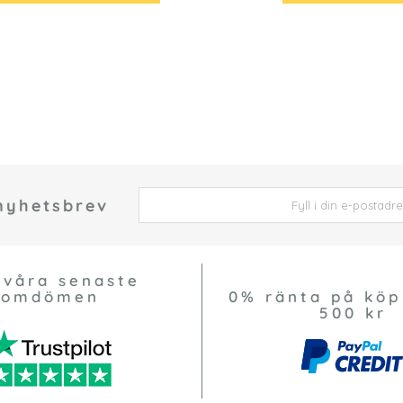
 nyhetsbrev
 *
 våra senaste
omdömen
0% ränta på köp
500 kr