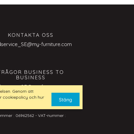
KONTAKTA OSS
dservice_SE@my-furniture.com
FRÅGOR BUSINESS TO
BUSINESS
dservice_SE@my-furniture.com
elsen. Genom att
r cookiepolicy och hur
Stäng
nummer : 06962562 - VAT-nummer :