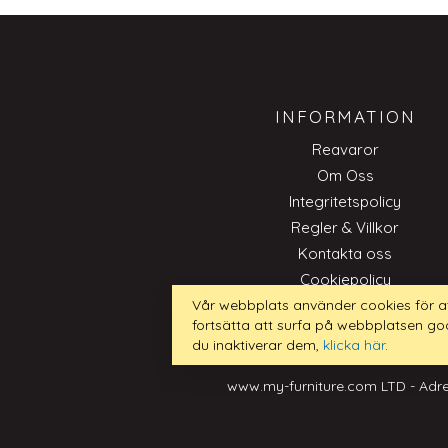
INFORMATION
Reavaror
Om Oss
Integritetspolicy
Regler & Villkor
Kontakta oss
Cookiepolicy
Trade
Vår webbplats använder cookies för a
fortsätta att surfa på webbplatsen go
du inaktiverar dem,
klicka här
.
www.my-furniture.com LTD - Adre