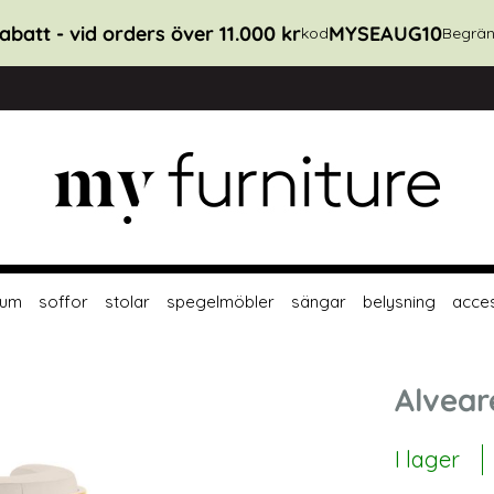
abatt - vid orders över 11.000 kr
MYSEAUG10
kod
Begrän
rum
soffor
stolar
spegelmöbler
sängar
belysning
acce
Alvear
I lager