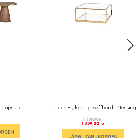
 Capsule
Rippon Fyrkantigt Soffbord - Mässing
9 599,00 kr
8 899,00 kr
ORGEN
LÄGG I VARUKORGEN