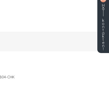
H
å
l
l
k
o
n
t
a
k
t
e
n
!
-804-CHK