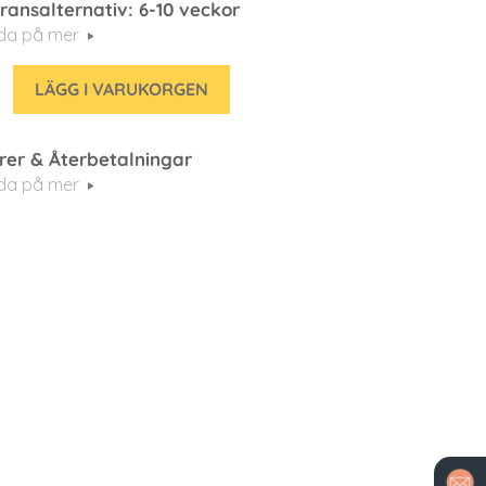
ransalternativ: 6-10 veckor
eda på mer
LÄGG I VARUKORGEN
rer & Återbetalningar
eda på mer