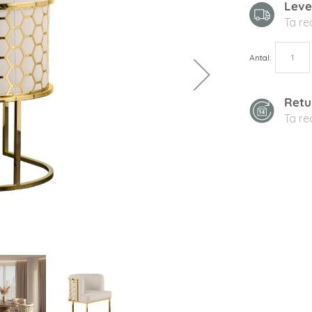
Leve
Ta r
Antal
Retu
Ta r