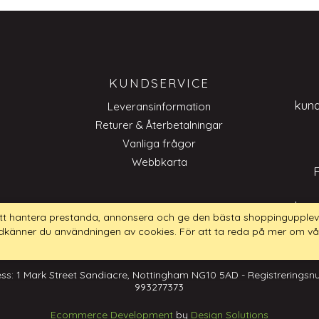
KUNDSERVICE
kun
Leveransinformation
Returer & Återbetalningar
Vanliga frågor
Webbkarta
kun
tt hantera prestanda, annonsera och ge den bästa shoppingupplev
dkänner du användningen av cookies. För att ta reda på mer om vå
ss: 1 Mark Street Sandiacre, Nottingham NG10 5AD - Registrerings
993277373
Ecommerce Development
by
Design Solutions