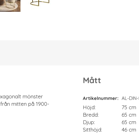
Mått
Mått
exagonalt mönster
Artikelnummer
AL-DIN
från mitten på 1900-
Höjd
75 cm
Bredd
65 cm
Djup
65 cm
Sitthöjd
46 cm