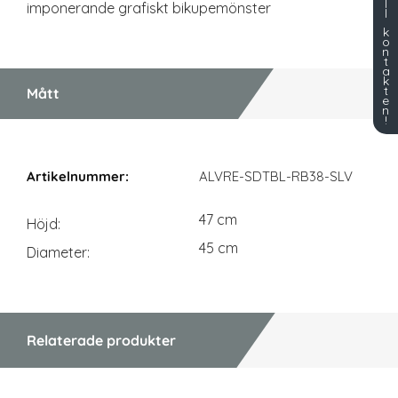
l
imponerande grafiskt bikupemönster
l
k
o
n
t
a
k
t
Mått
e
n
!
Mått
ALVRE-SDTBL-RB38-SLV
47 cm
Höjd
45 cm
Diameter
Relaterade produkter