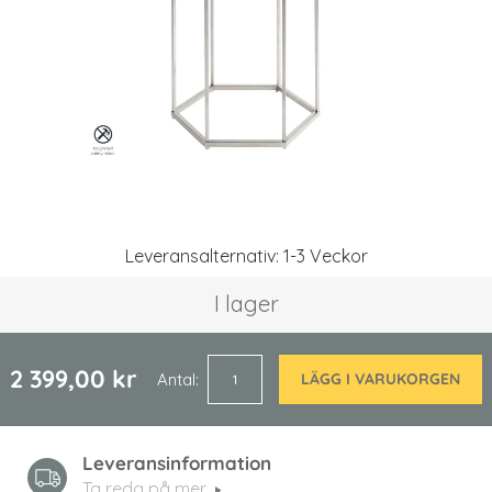
Hoppa
Leveransalternativ: 1-3 Veckor
till
början
I lager
av
bildgalleriet
2 399,00 kr
Antal
LÄGG I VARUKORGEN
Leveransinformation
Ta reda på mer