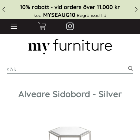
10% rabatt - vid orders över 11.000 kr
MYSEAUG10
kod
Begränsad tid
sök
Alveare Sidobord - Silver
Hoppa
till
slutet
av
bildgalleriet