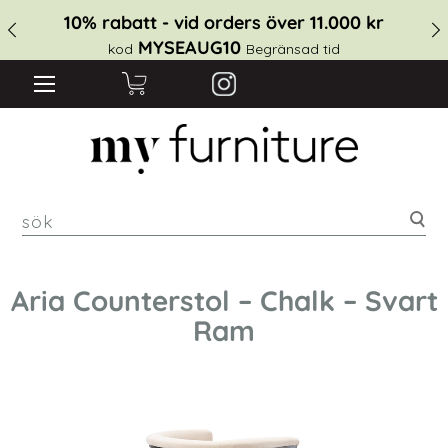
10% rabatt - vid orders över 11.000 kr
MYSEAUG10
kod
Begränsad tid
sök
Aria Counterstol – Chalk – Svart
Ram
Hoppa
till
slutet
av