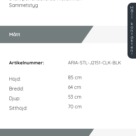
Sammetstyg
H
å
l
l
k
o
n
t
Mått
a
k
t
e
n
!
Mått
ARIA-STL-J2151-CLK-BLK
85 cm
Höjd
64 cm
Bredd
53 cm
Djup
70 cm
Sitthöjd