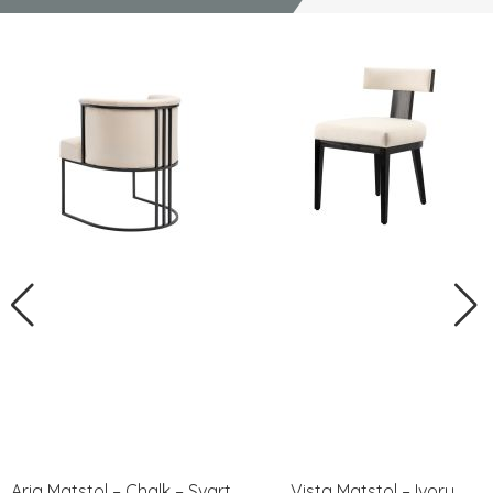
Aria Matstol – Chalk – Svart
Vista Matstol – Ivory