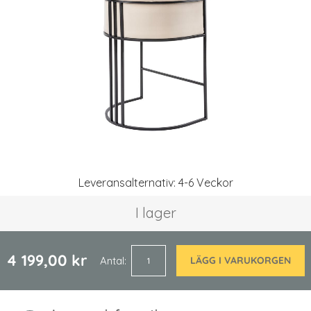
bildgalleriet
Hoppa
Leveransalternativ: 4-6 Veckor
till
början
I lager
av
bildgalleriet
4 199,00 kr
Antal
LÄGG I VARUKORGEN