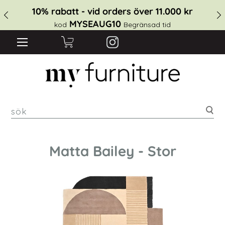
10% rabatt - vid orders över 11.000 kr
MYSEAUG10
kod
Begränsad tid
sök
Matta Bailey - Stor
Hoppa
till
slutet
av
bildgalleriet