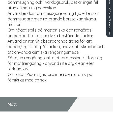
l
dammsugning och i vardagsbruk, det är inget fel
l
utan en naturlig egenskap
k
o
Använd endast dammsugare vanlig typ eftersom
n
t
dammsugare med roterande borste kan skada
a
k
mattan
t
e
Om något spills på mattan ska den rengöras
n
!
omedelbart för att undvika bestående fläckar.
Använd en ren vit absorberande trasa för att
badda/tryck lätt på fläcken, undvik att skrubba och
att använda kemiska rengöringsmedel
För djup rengöring, anlita ett professionellt företag
för mattrengöring - använd inte dry clean eller
torktumlare
Om lösa trådar syns, dra inte i dem utan klipp
försiktigt med en sax
Mått