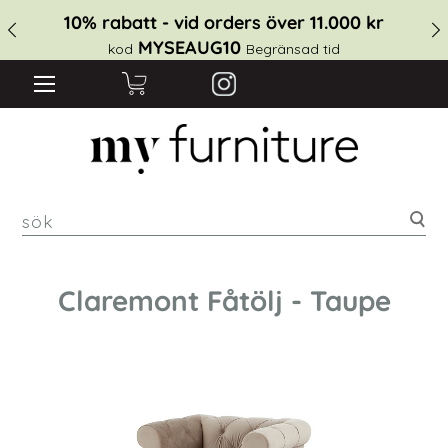
10% rabatt - vid orders över 11.000 kr
MYSEAUG10
kod
Begränsad tid
sök
Claremont Fåtölj - Taupe
Hoppa
till
slutet
av
bildgalleriet