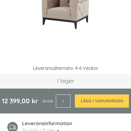
Hoppa
Leveransalternativ: 4-6 Veckor
till
början
I lager
av
bildgalleriet
12 399,00 kr
Antal
LÄGG I VARUKORGEN
Leveransinformation
Ta reda på mer