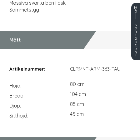
Massiva svarta ben i ask
H
Sammetstyg
å
l
l
k
o
n
t
a
Mått
k
t
e
n
!
Mått
CLRMNT-ARM-363-TAU
80 cm
Höjd
104 cm
Bredd
85 cm
Djup
45 cm
Sitthöjd