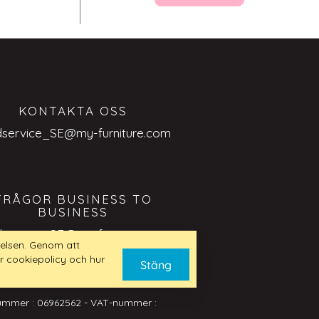
KONTAKTA OSS
dservice_SE@my-furniture.com
FRÅGOR BUSINESS TO
BUSINESS
dservice_SE@my-furniture.com
elsen. Genom att
r cookiepolicy och hur
Stäng
nummer : 06962562 - VAT-nummer :