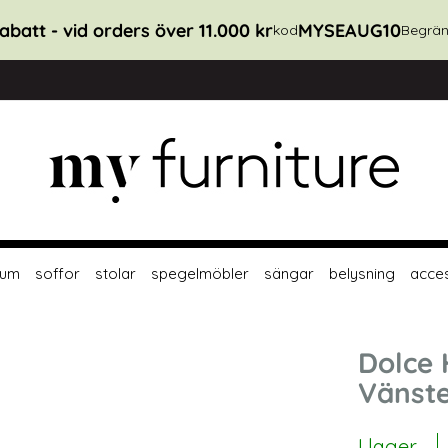
abatt - vid orders över 11.000 kr
MYSEAUG10
kod
Begrän
rum
soffor
stolar
spegelmöbler
sängar
belysning
acce
Dolce 
Vänst
I lager