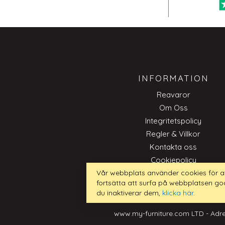
INFORMATION
Reavaror
Om Oss
Integritetspolicy
Regler & Villkor
Kontakta oss
Cookiepolicy
Trade
Vår webbplats använder cookies för a
fortsätta att surfa på webbplatsen go
du inaktiverar dem,
klicka här
.
www.my-furniture.com LTD - Adre