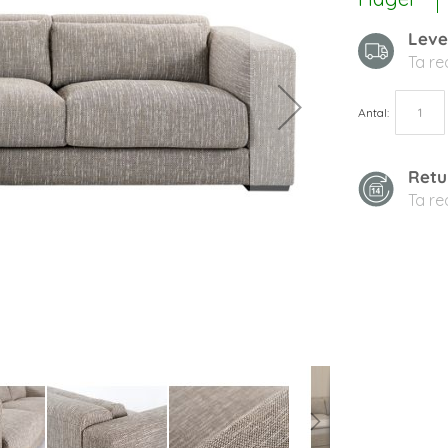
Leve
Ta r
Antal
Retu
Ta r