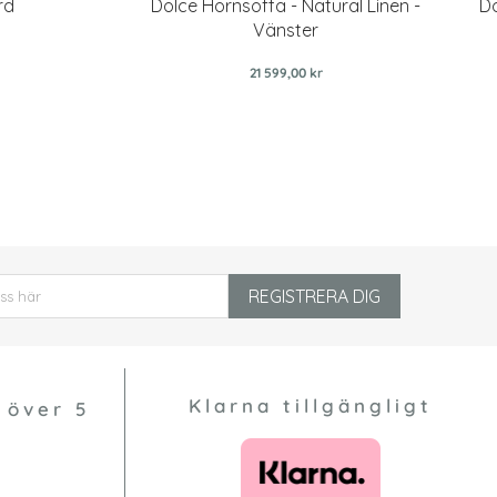
rd
Dolce Hörnsoffa - Natural Linen -
Do
Vänster
21 599,00 kr
REGISTRERA DIG
Klarna tillgängligt
 över 5