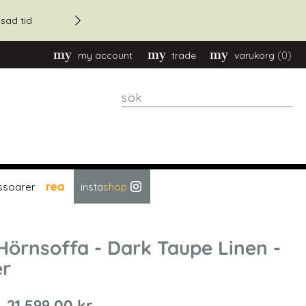
20% rabatt - vid orders över
sad tid
(0)
my account
trade
varukorg
sök
rea
ssoarer
insta
shop
Hörnsoffa - Dark Taupe Linen -
er
21 599,00 kr