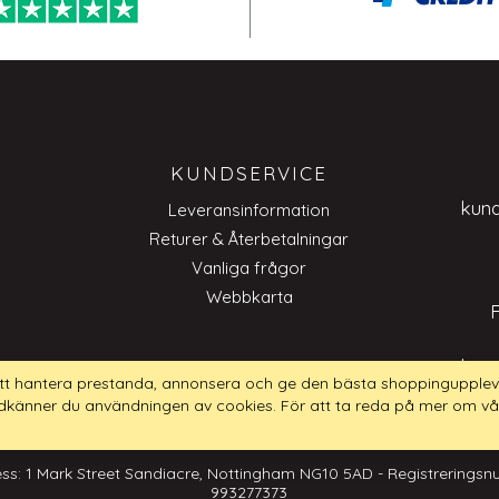
KUNDSERVICE
kun
Leveransinformation
Returer & Återbetalningar
Vanliga frågor
Webbkarta
kun
tt hantera prestanda, annonsera och ge den bästa shoppingupplev
dkänner du användningen av cookies. För att ta reda på mer om vå
ss: 1 Mark Street Sandiacre, Nottingham NG10 5AD - Registrerings
993277373