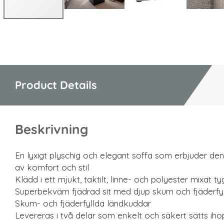
Hoppa
till
början
av
bildgalleriet
Product Details
Beskrivning
En lyxigt plyschig och elegant soffa som erbjuder de
av komfort och stil
Klädd i ett mjukt, taktilt, linne- och polyester mixat ty
Superbekväm fjädrad sit med djup skum och fjäderfyl
Skum- och fjäderfyllda ländkuddar
Levereras i två delar som enkelt och säkert sätts iho