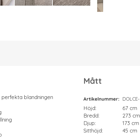
Mått
Mått
n perfekta blandningen
Artikelnummer
DOLCE-
Höjd
67 cm
g
Bredd
273 cm
lning
Djup
173 cm
Sitthöjd
45 cm
p