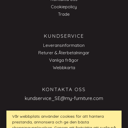
Cookiepolicy
Trade
KUNDSERVICE
Leveransinformation
Returer & Återbetalningar
Vanliga frågor
Webbkarta
KONTAKTA OSS
kundservice_SE@my-furniture.com
Vår webbplats använder cookies för att hantera
prestanda, annonsera och ge den bästa
shoppingupplevelsen. Genom att fortsätta att surfa på