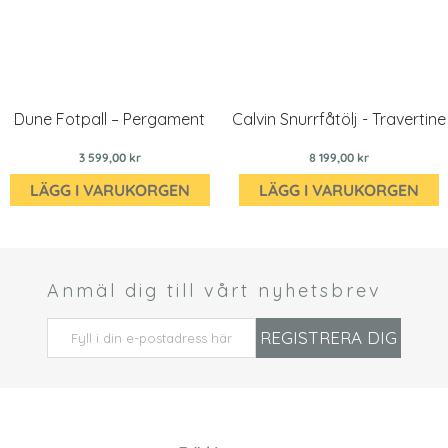
Dune Fotpall – Pergament
Calvin Snurrfåtölj - Travertine
3 599,00 kr
8 199,00 kr
LÄGG I VARUKORGEN
LÄGG I VARUKORGEN
Anmäl dig till vårt nyhetsbrev
 *
REGISTRERA DIG