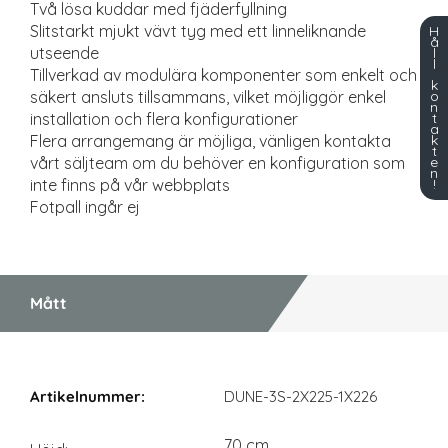
Två lösa kuddar med fjäderfyllning
Slitstarkt mjukt vävt tyg med ett linneliknande
H
å
utseende
l
l
Tillverkad av modulära komponenter som enkelt och
k
o
säkert ansluts tillsammans, vilket möjliggör enkel
n
t
installation och flera konfigurationer
a
k
Flera arrangemang är möjliga, vänligen kontakta
t
e
vårt säljteam om du behöver en konfiguration som
n
!
inte finns på vår webbplats
Fotpall ingår ej
Mått
Mått
DUNE-3S-2X225-1X226
70 cm