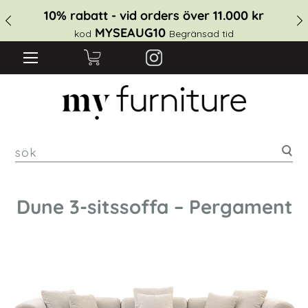
10% rabatt - vid orders över 11.000 kr
MYSEAUG10
kod
Begränsad tid
sök
Dune 3-sitssoffa – Pergament
Hoppa
till
slutet
av
bildgalleriet