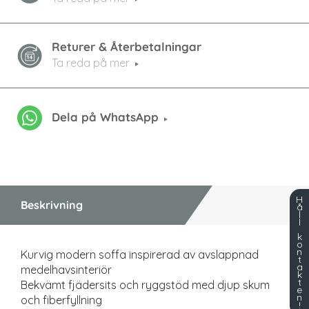
Returer & Återbetalningar
Ta reda på mer
Dela på WhatsApp
H
Beskrivning
å
l
l
k
o
n
Kurvig modern soffa inspirerad av avslappnad
t
a
medelhavsinteriör
k
t
Bekvämt fjädersits och ryggstöd med djup skum
e
n
och fiberfyllning
!