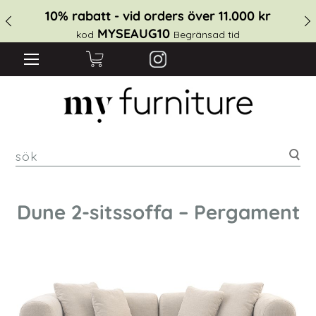
10% rabatt - vid orders över 11.000 kr
MYSEAUG10
kod
Begränsad tid
sök
Dune 2-sitssoffa – Pergament
Hoppa
till
slutet
av
bildgalleriet