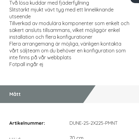
Två lösa kuddar med fjäderfyllning
Slitstarkt mjukt vävt tyg med ett linneliknande
utseende
Tillverkad av modulära komponenter som enkelt och
säkert ansluts tillsammans, vilket möjliggör enkel
installation och flera konfigurationer
Flera arrangemang är möjliga, vänligen kontakta
vårt säljteam om du behöver en konfiguration som
inte finns på vår webbplats
Fotpall ingår ej
Mått
Mått
DUNE-2S-2X225-PMNT
70 cm