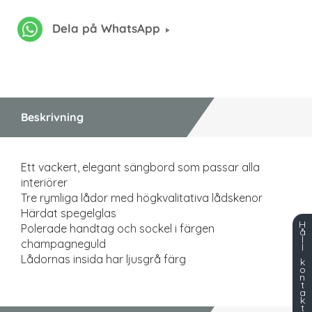
Dela på WhatsApp
Beskrivning
Ett vackert, elegant sängbord som passar alla
interiörer
Tre rymliga lådor med högkvalitativa lådskenor
Härdat spegelglas
H
Polerade handtag och sockel i färgen
å
l
champagneguld
l
Lådornas insida har ljusgrå färg
k
o
n
t
a
k
t