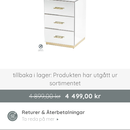
bildgalleriet
Hoppa
tillbaka i lager: Produkten har utgått ur
till
sortimentet
början
av
bildgalleriet
4 899,00 kr
4 499,00 kr
Returer & Återbetalningar
Ta reda på mer