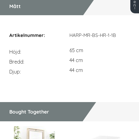
e
n
Mått
!
Mått
HARP-MR-BS-HR-1-1B
65 cm
Höjd
44 cm
Bredd
44 cm
Djup
Bought Together