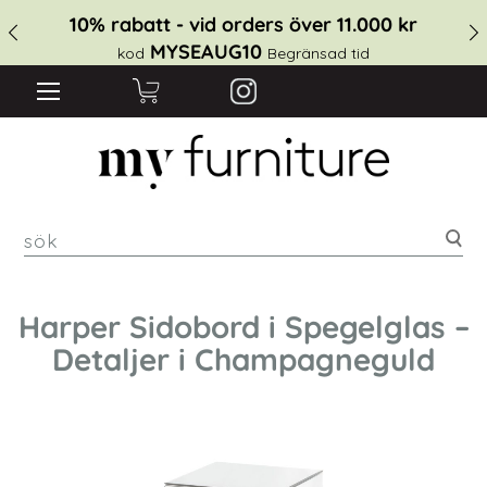
10% rabatt - vid orders över 11.000 kr
MYSEAUG10
kod
Begränsad tid
sök
Harper Sidobord i Spegelglas –
Detaljer i Champagneguld
Hoppa
till
slutet
av