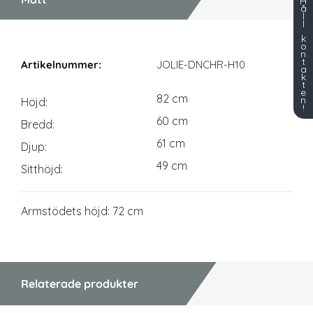
H
å
l
l
k
o
Mått
n
t
JOLIE-DNCHR-H10
a
k
t
e
82 cm
n
Höjd
!
60 cm
Bredd
61 cm
Djup
49 cm
Sitthöjd
Armstödets höjd: 72 cm
Relaterade produkter