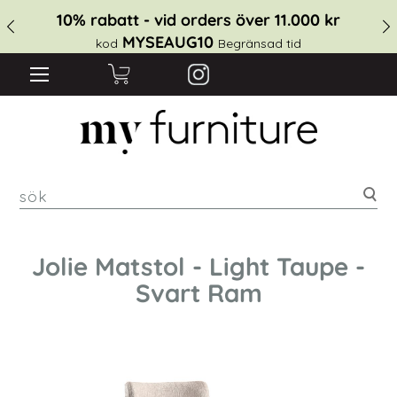
10% rabatt - vid orders över 11.000 kr
MYSEAUG10
kod
Begränsad tid
sök
Jolie Matstol - Light Taupe -
Svart Ram
Hoppa
till
slutet
av