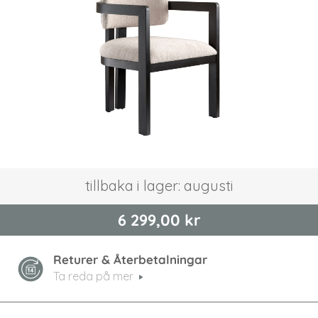
bildgalleriet
Hoppa
tillbaka i lager: augusti
till
början
6 299,00 kr
av
bildgalleriet
Returer & Återbetalningar
Ta reda på mer