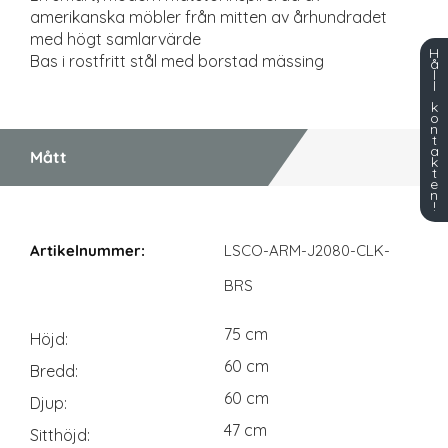
amerikanska möbler från mitten av århundradet
med högt samlarvärde
H
Bas i rostfritt stål med borstad mässing
å
l
l
k
o
n
t
a
Mått
k
t
e
n
!
Mått
LSCO-ARM-J2080-CLK-
BRS
75 cm
Höjd
60 cm
Bredd
60 cm
Djup
47 cm
Sitthöjd