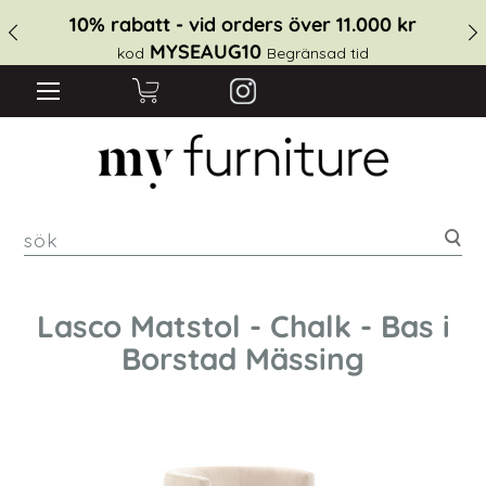
10% rabatt - vid orders över 11.000 kr
MYSEAUG10
kod
Begränsad tid
sök
Lasco Matstol - Chalk - Bas i
Borstad Mässing
Hoppa
till
slutet
av