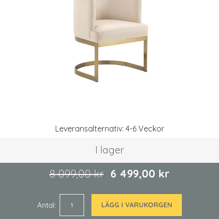
bildgalleriet
Hoppa
Leveransalternativ: 4-6 Veckor
till
början
I lager
av
bildgalleriet
8 099,00 kr
6 499,00 kr
Antal
LÄGG I VARUKORGEN