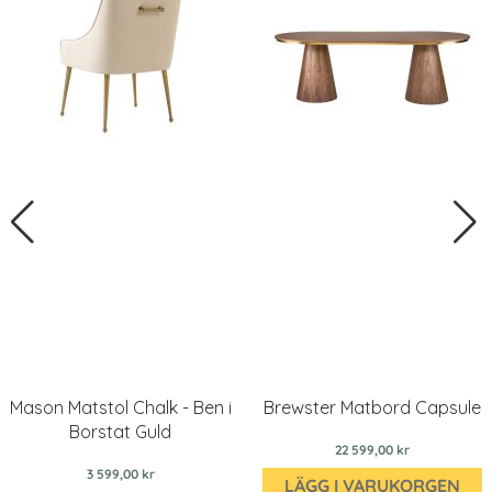
Mason Matstol Chalk - Ben i
Brewster Matbord Capsule
Borstat Guld
22 599,00 kr
3 599,00 kr
LÄGG I VARUKORGEN