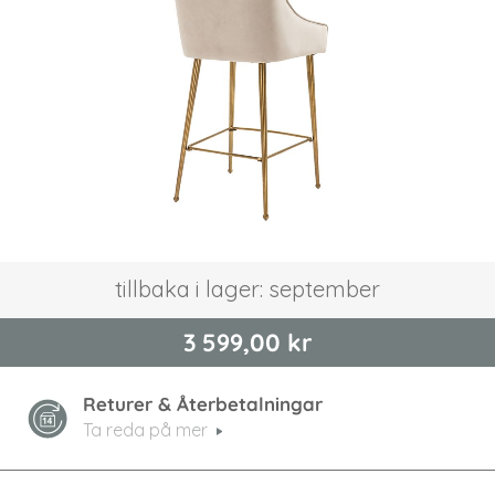
bildgalleriet
Hoppa
tillbaka i lager: september
till
början
3 599,00 kr
av
bildgalleriet
Returer & Återbetalningar
Ta reda på mer