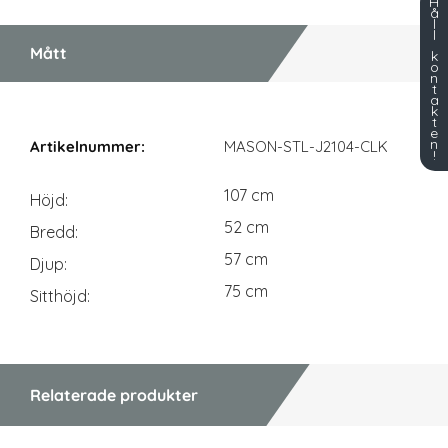
H
å
l
l
Mått
k
o
n
t
a
k
t
Mått
e
n
MASON-STL-J2104-CLK
!
107 cm
Höjd
52 cm
Bredd
57 cm
Djup
75 cm
Sitthöjd
Relaterade produkter