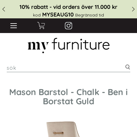
10% rabatt - vid orders över 11.000 kr
MYSEAUG10
kod
Begränsad tid
sök
Mason Barstol - Chalk - Ben i
Borstat Guld
Hoppa
till
slutet
av