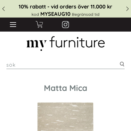
10% rabatt - vid orders över 11.000 kr
MYSEAUG10
kod
Begränsad tid
sök
Matta Mica
Hoppa
till
slutet
av
bildgalleriet