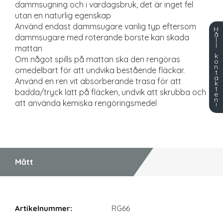
dammsugning och i vardagsbruk, det är inget fel
utan en naturlig egenskap
Använd endast dammsugare vanlig typ eftersom
H
å
dammsugare med roterande borste kan skada
l
l
mattan
k
Om något spills på mattan ska den rengöras
o
n
omedelbart för att undvika bestående fläckar.
t
a
Använd en ren vit absorberande trasa för att
k
t
badda/tryck lätt på fläcken, undvik att skrubba och
e
n
att använda kemiska rengöringsmedel
!
Mått
Mått
RG66